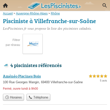
Accueil
>
Auvergne-Rhône-Alpes
>
Rhône
Pisciniste à Villefranche-sur-Saône
LesPiscinistes.fr vous propose la liste des
piscinistes caladois
.
Filtrer
par réseau
4 piscinistes référencés
Aménéo Piscines Bois
5,0 étoiles sur 5
5 avis
100 Rue Georges Mangin, 69400 Villefranche-sur-Saône
Fermé, ouvre lundi à 9h00
Horaires
Téléphone