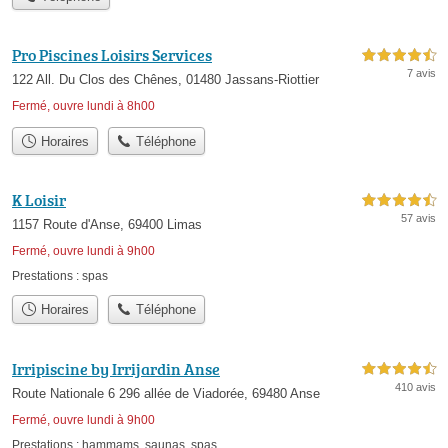
Pro Piscines Loisirs Services
4,5 étoiles sur 5
7 avis
122 All. Du Clos des Chênes, 01480 Jassans-Riottier
Fermé, ouvre lundi à 8h00
Horaires
Téléphone
K Loisir
4,5 étoiles sur 5
57 avis
1157 Route d'Anse, 69400 Limas
Fermé, ouvre lundi à 9h00
Prestations :
spas
Horaires
Téléphone
Irripiscine by Irrijardin Anse
4,5 étoiles sur 5
410 avis
Route Nationale 6 296 allée de Viadorée, 69480 Anse
Fermé, ouvre lundi à 9h00
Prestations :
hammams
,
saunas
,
spas