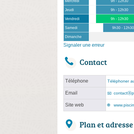
Mercredi
9h - 12h30
Jeudi
9h - 12h30
Vendredi
9h - 12h30
Samedi
9h30 - 12h3
Dimanche
Signaler une erreur
Contact
Téléphone
Téléphoner au
Email
contactⓐp
Site web
www.pisci
Plan et adresse