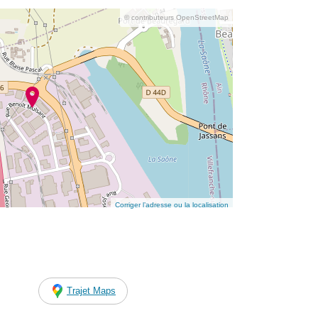
© contributeurs OpenStreetMap
Corriger l’adresse ou la localisation
Trajet Maps