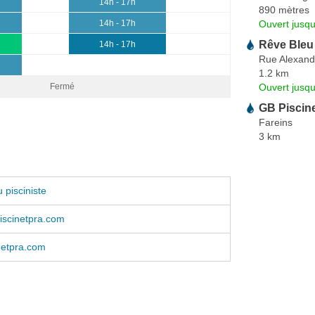
14h - 17h
890 mètres
Ouvert jusqu
14h - 17h
Rêve Bleu
14h - 17h
Rue Alexand
0
1.2 km
Ouvert jusq
Fermé
GB Piscin
Fareins
3 km
 pisciniste
iscinetpra.com
netpra.com