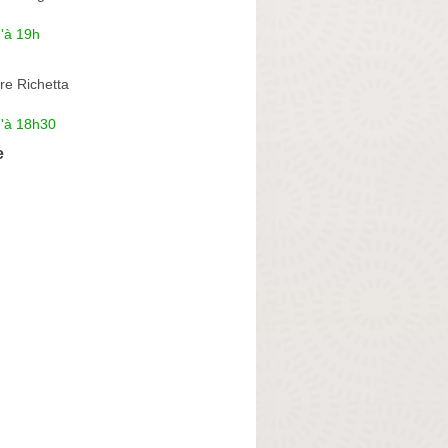
'à 19h
re Richetta
u'à 18h30
e