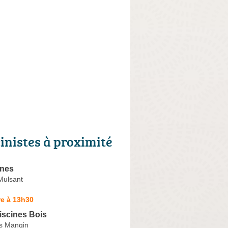
cinistes à proximité
ines
Mulsant
re à 13h30
scines Bois
s Mangin