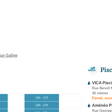
-sur-Saône
Pis
VICA Pisc
Rue Benoît 
36 mètres
Fermé, ouv
14h - 17h
Aménéo Pi
14h - 17h
Rue George