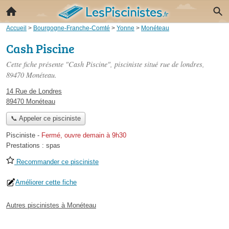
Accueil
>
Bourgogne-Franche-Comté
>
Yonne
>
Monéteau
Cash Piscine
Cette fiche présente "Cash Piscine", pisciniste situé
rue de londres
,
89470 Monéteau.
14 Rue de Londres
89470 Monéteau
📞 Appeler ce pisciniste
Pisciniste
-
Fermé, ouvre demain à 9h30
Prestations :
spas
Recommander ce pisciniste
Améliorer cette fiche
Autres piscinistes à Monéteau