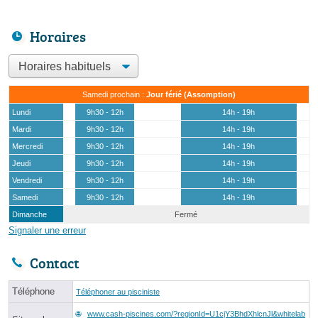
Horaires
Samedi prochain :
Jour férié (Assomption)
Lundi
9h30 - 12h
14h - 19h
Mardi
9h30 - 12h
14h - 19h
Mercredi
9h30 - 12h
14h - 19h
Jeudi
9h30 - 12h
14h - 19h
Vendredi
9h30 - 12h
14h - 19h
Samedi
9h30 - 12h
14h - 19h
Dimanche
Fermé
Signaler une erreur
Contact
Téléphone
Téléphoner au pisciniste
www.cash-piscines.com/?regionId=U1cjY3BhdXhlcnJl&whitelab