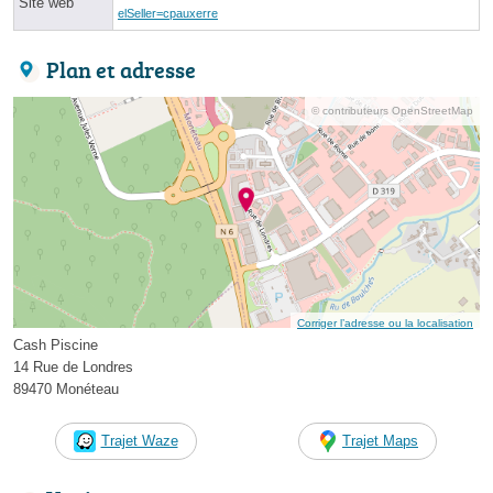
Site web
elSeller=cpauxerre
Plan et adresse
© contributeurs OpenStreetMap
Corriger l’adresse ou la localisation
Cash Piscine
14 Rue de Londres
89470 Monéteau
Trajet Waze
Trajet Maps