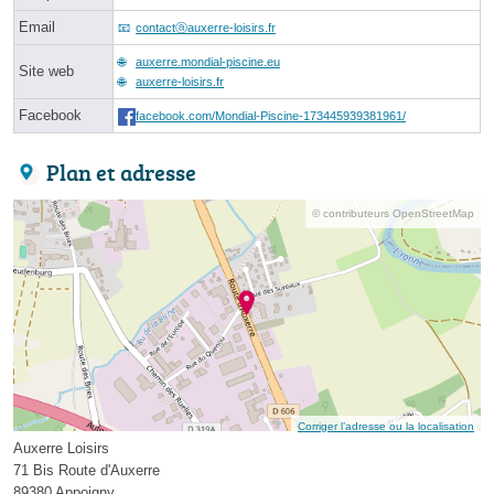
Email
contactⓐauxerre-loisirs.fr
auxerre.mondial-piscine.eu
Site web
auxerre-loisirs.fr
Facebook
facebook.com/Mondial-Piscine-173445939381961/
Plan et adresse
© contributeurs OpenStreetMap
Corriger l’adresse ou la localisation
Auxerre Loisirs
71 Bis Route d'Auxerre
89380 Appoigny