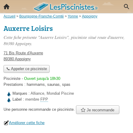
Accueil
>
Bourgogne-Franche-Comté
>
Yonne
>
Appoigny
Auxerre Loisirs
Cette fiche présente "Auxerre Loisirs", pisciniste situé
route d'auxerre
,
89380 Appoigny.
71 Bis Route d'Auxerre
89380 Appoigny
📞 Appeler ce pisciniste
Pisciniste
-
Ouvert jusqu'à 18h30
Prestations :
hammams
,
saunas
,
spas
Marques :
Alliance, Mondial Piscine
Label :
membre
FPP
Une personne
recommande
ce pisciniste.
Je recommande
Améliorer cette fiche