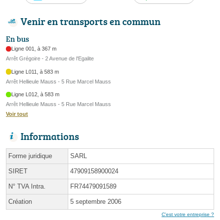
Venir en transports en commun
En bus
Ligne 001, à 367 m
Arrêt Grégoire - 2 Avenue de l'Egalite
Ligne L011, à 583 m
Arrêt Hellieule Mauss - 5 Rue Marcel Mauss
Ligne L012, à 583 m
Arrêt Hellieule Mauss - 5 Rue Marcel Mauss
Voir tout
Informations
Forme juridique
SARL
SIRET
47909158900024
N° TVA Intra.
FR74479091589
Création
5 septembre 2006
C'est votre entreprise ?