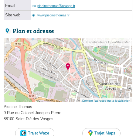
Email
piscinethomasⓐorange.fr
Site web
www.piscinethomas.fr
Plan et adresse
© contributeurs OpenStreetMap
Corriger l’adresse ou la localisation
Piscine Thomas
9 Rue du Colonel Jacques Pierre
88100 Saint-Dié-des-Vosges
Trajet Waze
Trajet Maps