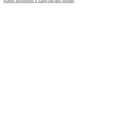
Autres piscinistes à Saint-Dié-des-Vosges