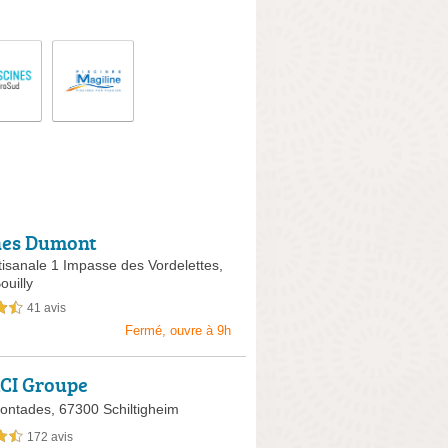
nes Dumont
tisanale 1 Impasse des Vordelettes,
uilly
41 avis
sur 5
Fermé, ouvre à 9h
CI Groupe
ontades,
67300 Schiltigheim
172 avis
sur 5