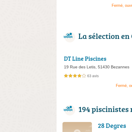
Fermé, ouv
La sélection en
DT Line Piscines
19 Rue des Letis,
51430 Bezannes
63 avis
4,0 étoiles sur 5
Fermé, o
194 piscinistes
28 Degres