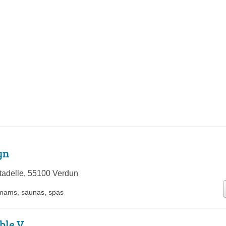
gn
tadelle, 55100 Verdun
mams
,
saunas
,
spas
ble V