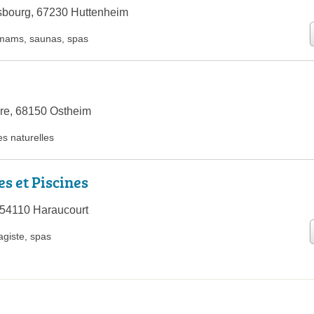
sbourg, 67230 Huttenheim
mams
,
saunas
,
spas
re, 68150 Ostheim
es naturelles
s et Piscines
 54110 Haraucourt
agiste
,
spas