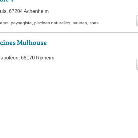
euls, 67204 Achenheim
ams
,
paysagiste
,
piscines naturelles
,
saunas
,
spas
scines Mulhouse
 Napoléon, 68170 Rixheim