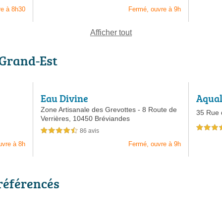
re à 8h30
Fermé, ouvre à 9h
Afficher tout
 Grand-Est
Eau Divine
Aqual
s
Zone Artisanale des Grevottes - 8 Route de
35 Rue d
Verrières,
10450 Bréviandes
4,5 étoiles 
86 avis
4,5 étoiles sur 5
uvre à 8h
Fermé, ouvre à 9h
 référencés