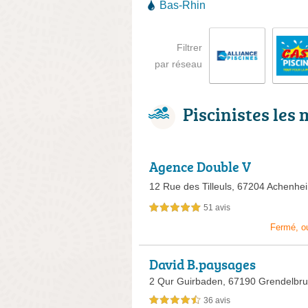
Bas-Rhin
Filtrer
par réseau
Piscinistes les
Agence Double V
12 Rue des Tilleuls,
67204 Achenhe
51 avis
5,0 étoiles sur 5
Fermé, o
David B.paysages
2 Qur Guirbaden,
67190 Grendelbr
36 avis
4,5 étoiles sur 5