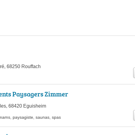
ré, 68250 Rouffach
nts Paysagers Zimmer
les, 68420 Eguisheim
mams
,
paysagiste
,
saunas
,
spas