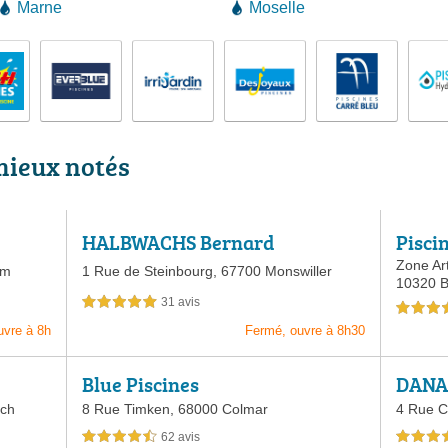
Marne
Moselle
 mieux notés
HALBWACHS Bernard
Pisci
Zone Ar
im
1 Rue de Steinbourg,
67700 Monswiller
10320 Bo
31 avis
5,0 étoiles sur 5
4,5 étoiles 
uvre à 8h
Fermé, ouvre à 8h30
Blue Piscines
DANA
uch
8 Rue Timken,
68000 Colmar
4 Rue C
62 avis
4,5 étoiles sur 5
4,5 étoiles 