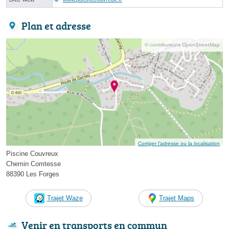
Plan et adresse
© contributeurs OpenStreetMap
Corriger l’adresse ou la localisation
Piscine Couvreux
Chemin Comtesse
88390 Les Forges
Trajet Waze
Trajet Maps
Venir en transports en commun