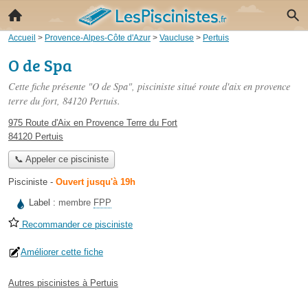
Accueil
>
Provence-Alpes-Côte d'Azur
>
Vaucluse
>
Pertuis
O de Spa
Cette fiche présente "O de Spa", pisciniste situé
route d'aix en provence
terre du fort
, 84120 Pertuis.
975 Route d'Aix en Provence Terre du Fort
84120 Pertuis
📞 Appeler ce pisciniste
Pisciniste
-
Ouvert jusqu'à 19h
Label :
membre
FPP
Recommander ce pisciniste
Améliorer cette fiche
Autres piscinistes à Pertuis