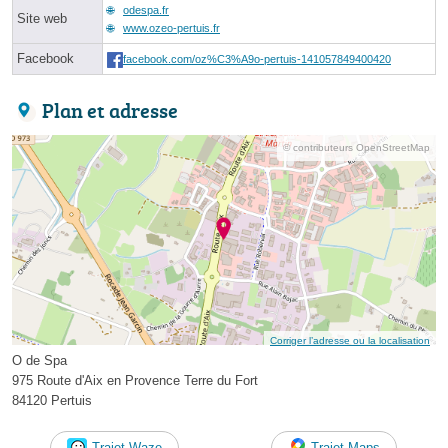
odespa.fr
Site web
www.ozeo-pertuis.fr
Facebook
facebook.com/oz%C3%A9o-pertuis-141057849400420
Plan et adresse
© contributeurs OpenStreetMap
Corriger l’adresse ou la localisation
O de Spa
975 Route d'Aix en Provence Terre du Fort
84120 Pertuis
Trajet Waze
Trajet Maps