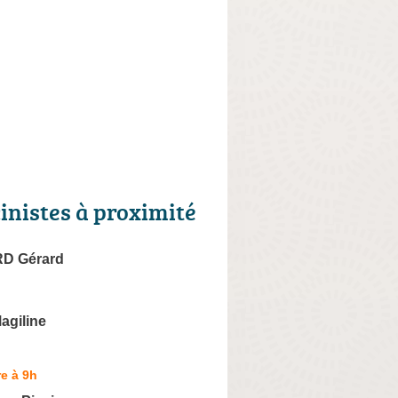
cinistes à proximité
D Gérard
agiline
e à 9h