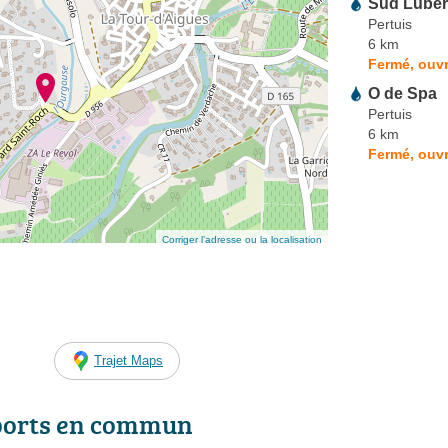
Sud Luber
Pertuis
6 km
Fermé, ouvr
O de Spa
Pertuis
6 km
Fermé, ouvr
Corriger l’adresse ou la localisation
Trajet Maps
ports en commun