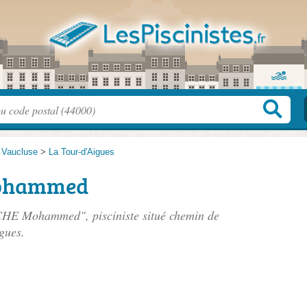
>
Vaucluse
>
La Tour-d'Aigues
ohammed
CHE Mohammed", pisciniste situé
chemin de
gues.