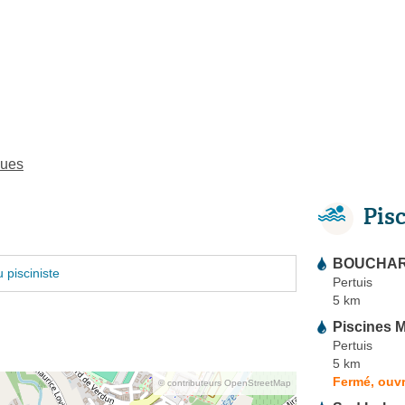
gues
Pis
BOUCHAR
 pisciniste
Pertuis
5 km
Piscines M
Pertuis
5 km
Fermé, ouvr
© contributeurs OpenStreetMap