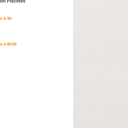
on Piscines
e à 9h
e à 8h30