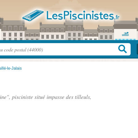
illé-le-Jalais
ine", pisciniste situé
impasse des tilleuls
,