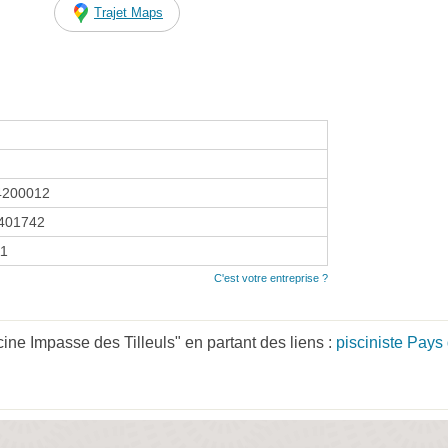
Trajet Maps
4200012
401742
11
C'est votre entreprise ?
ine Impasse des Tilleuls" en partant des liens :
pisciniste Pays 