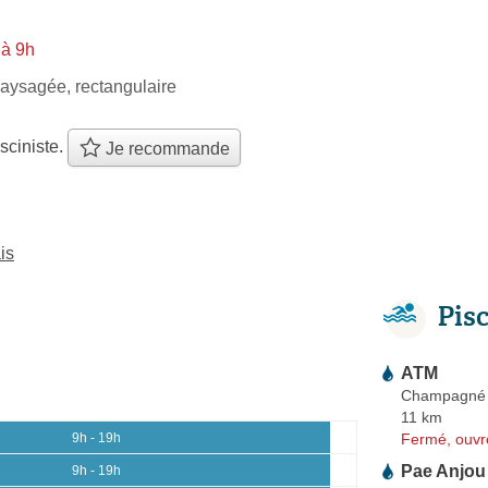
 à 9h
aysagée, rectangulaire
sciniste.
Je recommande
is
Pis
ATM
Champagné
11 km
Fermé, ouvr
9h - 19h
Pae Anjou
9h - 19h