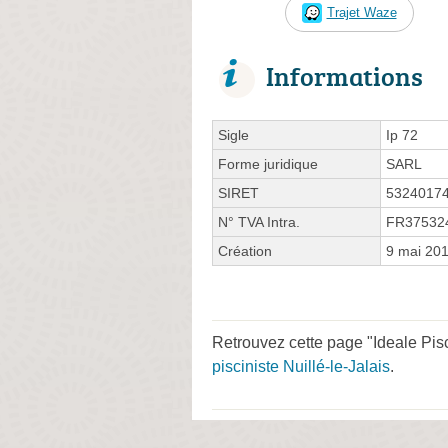
Trajet Waze
Informations
Sigle
Ip 72
Forme juridique
SARL
SIRET
5324017
N° TVA Intra.
FR37532
Création
9 mai 20
Retrouvez cette page "Ideale Pisc
pisciniste Nuillé-le-Jalais
.