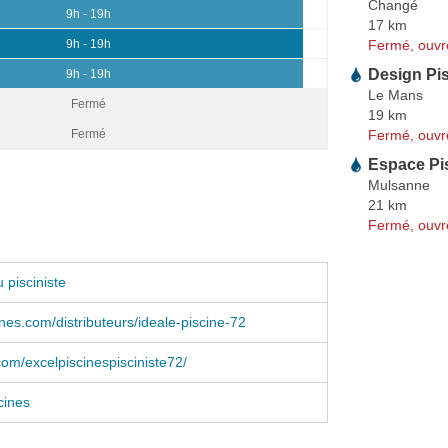
Changé
9h - 19h
17 km
Fermé, ouvr
9h - 19h
Design Pi
9h - 19h
Le Mans
Fermé
19 km
Fermé, ouvr
Fermé
Espace Pi
Mulsanne
21 km
Fermé, ouvr
 pisciniste
ines.com/distributeurs/ideale-piscine-72
om/excelpiscinespisciniste72/
cines