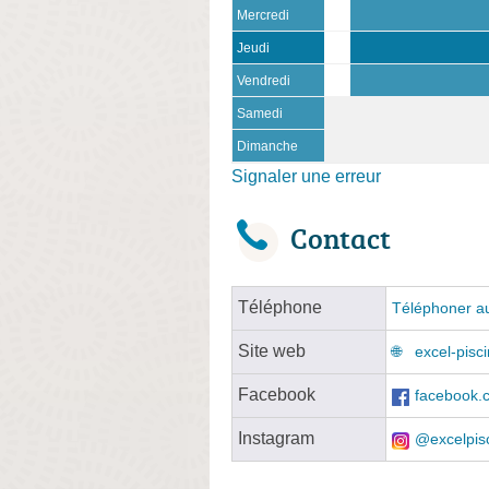
Mercredi
Jeudi
Vendredi
Samedi
Dimanche
Signaler une erreur
Contact
Téléphone
Téléphoner au
Site web
excel-pisc
Facebook
facebook.c
Instagram
@excelpis