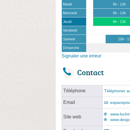
Mardi
9h - 13h
Mercredi
9h - 13h
Jeudi
9h - 13h
Vendredi
Samedi
10h - 1
Dimanche
Signaler une erreur
Contact
Téléphone
Téléphoner au
Email
espacepis
www.lochin
Site web
www.desjo