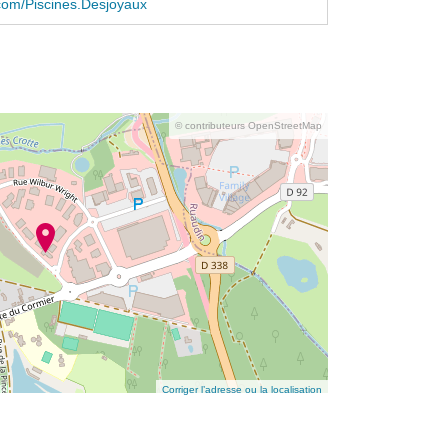
com/Piscines.Desjoyaux
© contributeurs OpenStreetMap
Corriger l’adresse ou la localisation