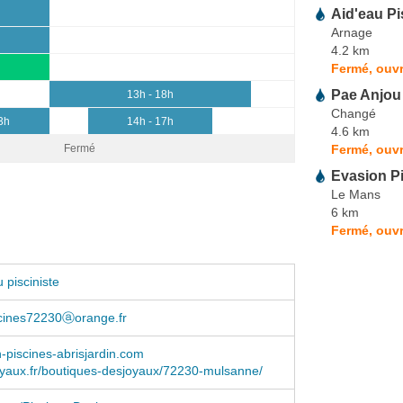
Aid'eau Pi
Arnage
4.2 km
Fermé, ouvr
Pae Anjou
13h - 18h
Changé
3h
14h - 17h
4.6 km
Fermé, ouvr
Fermé
Evasion P
Le Mans
6 km
Fermé, ouvr
 pisciniste
cines72230ⓐorange.fr
-piscines-abrisjardin.com
yaux.fr/boutiques-desjoyaux/72230-mulsanne/