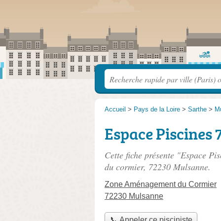
Accueil
>
Pays de la Loire
>
Sarthe
>
M
Espace Piscines 
Cette fiche présente "Espace Pis
du cormier
, 72230 Mulsanne.
Zone Aménagement du Cormier
72230 Mulsanne
📞 Appeler ce pisciniste