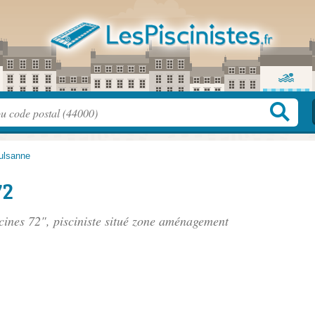
ulsanne
72
cines 72", pisciniste situé
zone aménagement