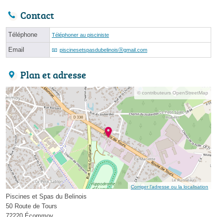
Contact
Téléphone
Téléphoner au pisciniste
Email
piscinesetspasdubelinoisⓐgmail.com
Plan et adresse
© contributeurs OpenStreetMap
Corriger l’adresse ou la localisation
Piscines et Spas du Belinois
50 Route de Tours
72220 Écommoy