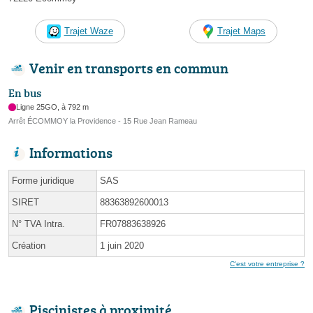
Trajet Waze
Trajet Maps
Venir en transports en commun
En bus
Ligne 25GO, à 792 m
Arrêt ÉCOMMOY la Providence - 15 Rue Jean Rameau
Informations
Forme juridique
SAS
SIRET
88363892600013
N° TVA Intra.
FR07883638926
Création
1 juin 2020
C'est votre entreprise ?
Piscinistes à proximité