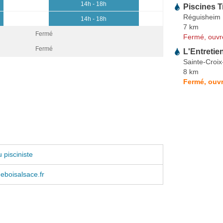
14h - 18h
Piscines T
Réguisheim
14h - 18h
7 km
Fermé
Fermé, ouvr
Fermé
L'Entretie
Sainte-Croix
8 km
Fermé, ouvr
 pisciniste
eboisalsace.fr