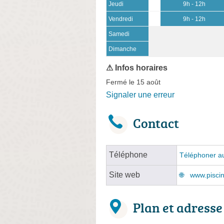
Jeudi
9h - 12h
Vendredi
9h - 12h
Samedi
(15 août)
Dimanche
Fermé le 15 août
Signaler une erreur
Contact
Téléphone
Téléphoner au
Site web
www.piscin
Plan et adresse