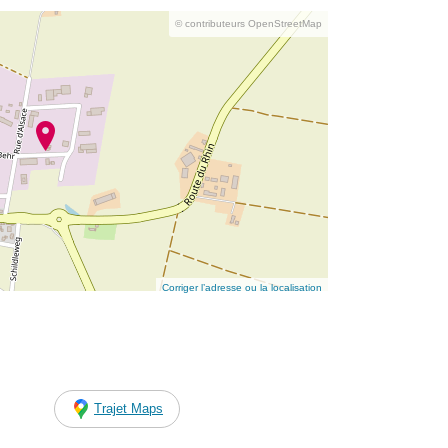
© contributeurs OpenStreetMap
Corriger l’adresse ou la localisation
Trajet Maps