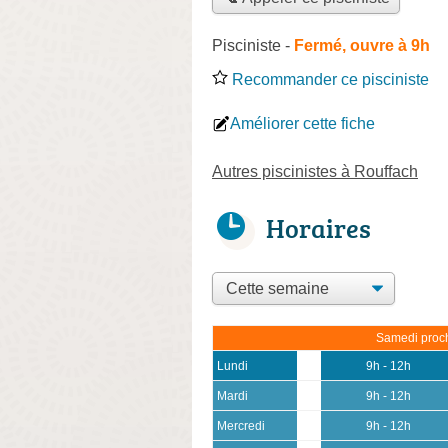
Pisciniste
-
Fermé, ouvre à 9h
Recommander ce pisciniste
Améliorer cette fiche
Autres piscinistes à Rouffach
Horaires
Samedi proch
Lundi
9h - 12h
Mardi
9h - 12h
Mercredi
9h - 12h