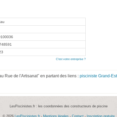
Eau
9100036
748591
23
C'est votre entreprise ?
u Rue de l'Artisanat" en partant des liens :
pisciniste Grand-Est
LesPiscinistes.fr : les coordonnées des constructeurs de piscine
© 2026
LesPiscinistes.fr
-
Mentions légales
-
Contact
-
Inscription gratuite