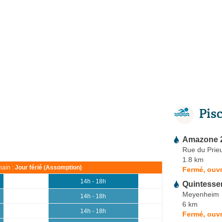
Pis
Amazone 
Rue du Prie
1.8 km
ain :
Jour férié (Assomption)
Fermé, ouvr
14h - 18h
Quintesse
Meyenheim
14h - 18h
6 km
14h - 18h
Fermé, ouvr