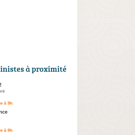
cinistes à proximité
2
uré
e à 9h
nce
e à 9h