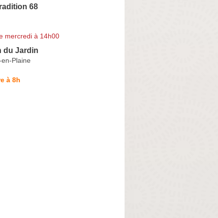
radition 68
e mercredi à 14h00
n du Jardin
-en-Plaine
e à 8h