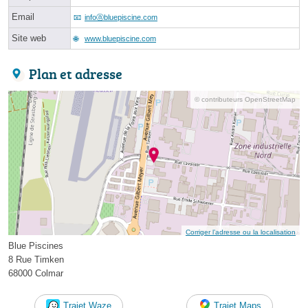
Email
infoⓐbluepiscine.com
Site web
www.bluepiscine.com
Plan et adresse
© contributeurs OpenStreetMap
Corriger l’adresse ou la localisation
Blue Piscines
8 Rue Timken
68000 Colmar
Trajet Waze
Trajet Maps