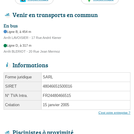
Venir en transports en commun
En bus
Ligne B, à 454 m
Arrêt LAVOISIER - 17 Rue André Kiener
Ligne D, à 317 m
Arrêt BLERIOT - 20 Rue Jean Mermoz
Informations
Forme juridique
SARL
SIRET
48046651500016
N° TVA Intra.
FR24480466515
Création
15 janvier 2005
C'est votre entreprise ?
Piscinistes à proximité