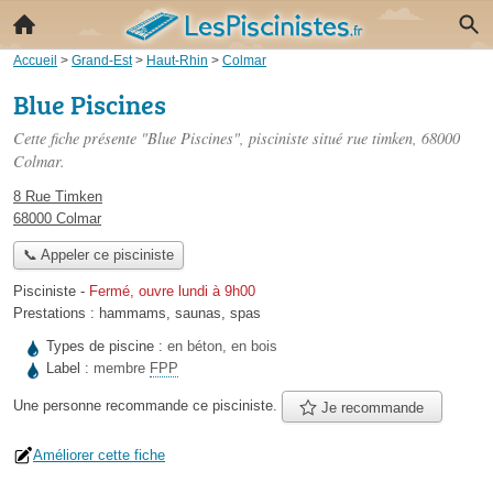
Accueil
>
Grand-Est
>
Haut-Rhin
>
Colmar
Blue Piscines
Cette fiche présente "Blue Piscines", pisciniste situé
rue timken
, 68000
Colmar.
8 Rue Timken
68000 Colmar
📞 Appeler ce pisciniste
Pisciniste
-
Fermé, ouvre lundi à 9h00
Prestations :
hammams
,
saunas
,
spas
Types de piscine :
en béton, en bois
Label :
membre
FPP
Une personne
recommande
ce pisciniste.
Je recommande
Améliorer cette fiche