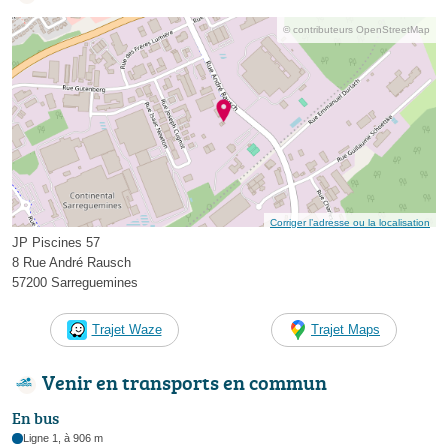
© contributeurs OpenStreetMap
Corriger l’adresse ou la localisation
JP Piscines 57
8 Rue André Rausch
57200 Sarreguemines
Trajet Waze
Trajet Maps
Venir en transports en commun
En bus
Ligne 1, à 906 m