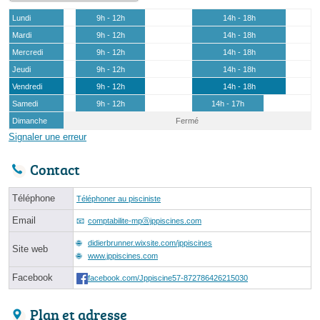
Lundi
9h - 12h
14h - 18h
Mardi
9h - 12h
14h - 18h
Mercredi
9h - 12h
14h - 18h
Jeudi
9h - 12h
14h - 18h
Vendredi
9h - 12h
14h - 18h
Samedi
9h - 12h
14h - 17h
Dimanche
Fermé
Signaler une erreur
Contact
Téléphone
Téléphoner au pisciniste
Email
comptabilite-mpⓐjppiscines.com
didierbrunner.wixsite.com/jppiscines
Site web
www.jppiscines.com
Facebook
facebook.com/Jppiscine57-872786426215030
Plan et adresse