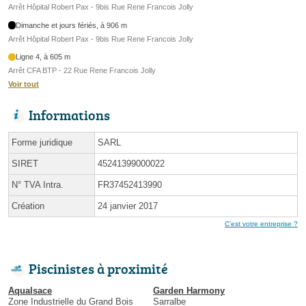
Arrêt Hôpital Robert Pax - 9bis Rue Rene Francois Jolly
Dimanche et jours fériés, à 906 m
Arrêt Hôpital Robert Pax - 9bis Rue Rene Francois Jolly
Ligne 4, à 605 m
Arrêt CFA BTP - 22 Rue Rene Francois Jolly
Voir tout
Informations
Forme juridique
SARL
SIRET
45241399000022
N° TVA Intra.
FR37452413990
Création
24 janvier 2017
C'est votre entreprise ?
Piscinistes à proximité
Aqualsace
Garden Harmony
Zone Industrielle du Grand Bois
Sarralbe