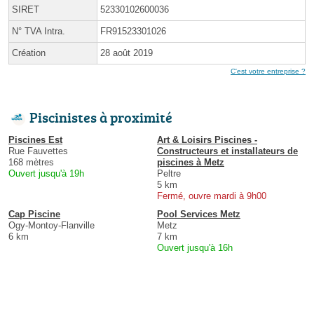
SIRET
52330102600036
N° TVA Intra.
FR91523301026
Création
28 août 2019
C'est votre entreprise ?
Piscinistes à proximité
Piscines Est
Art & Loisirs Piscines -
Rue Fauvettes
Constructeurs et installateurs de
168 mètres
piscines à Metz
Ouvert jusqu'à 19h
Peltre
5 km
Fermé, ouvre mardi à 9h00
Cap Piscine
Pool Services Metz
Ogy-Montoy-Flanville
Metz
6 km
7 km
Ouvert jusqu'à 16h