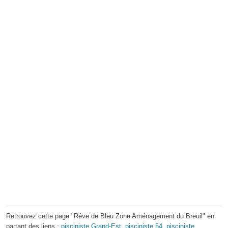
Retrouvez cette page "Rêve de Bleu Zone Aménagement du Breuil" en
partant des liens :
pisciniste Grand-Est
,
pisciniste 54
,
pisciniste