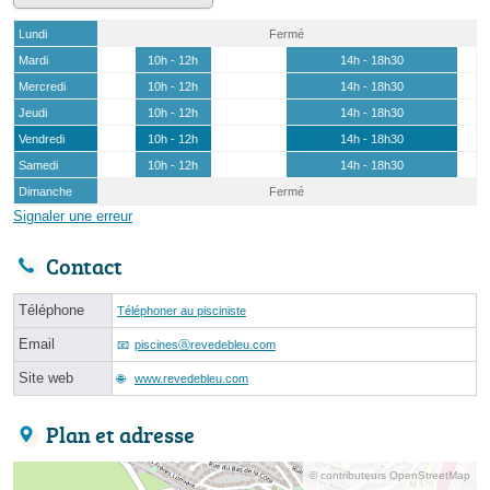
Lundi
Fermé
Mardi
10h - 12h
14h - 18h30
Mercredi
10h - 12h
14h - 18h30
Jeudi
10h - 12h
14h - 18h30
Vendredi
10h - 12h
14h - 18h30
Samedi
10h - 12h
14h - 18h30
Dimanche
Fermé
Signaler une erreur
Contact
Téléphone
Téléphoner au pisciniste
Email
piscinesⓐrevedebleu.com
Site web
www.revedebleu.com
Plan et adresse
© contributeurs OpenStreetMap