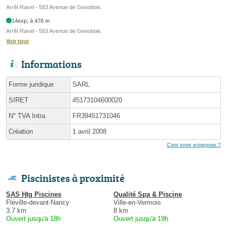
Arrêt Ravel - 563 Avenue de Genobois
14exp, à 476 m
Arrêt Ravel - 563 Avenue de Genobois
Voir tout
Informations
Forme juridique
SARL
SIRET
45173104600020
N° TVA Intra.
FR39451731046
Création
1 avril 2008
C'est votre entreprise ?
Piscinistes à proximité
SAS Htg Piscines
Qualité Spa & Piscine
Fléville-devant-Nancy
Ville-en-Vermois
3.7 km
8 km
Ouvert jusqu'à 18h
Ouvert jusqu'à 19h