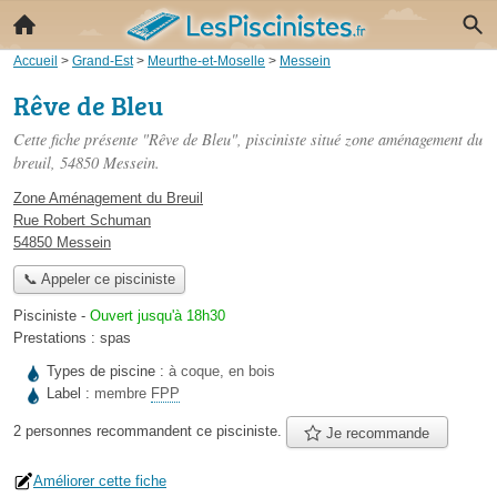
Accueil
>
Grand-Est
>
Meurthe-et-Moselle
>
Messein
Rêve de Bleu
Cette fiche présente "Rêve de Bleu", pisciniste situé
zone aménagement du
breuil
, 54850 Messein.
Zone Aménagement du Breuil
Rue Robert Schuman
54850 Messein
📞 Appeler ce pisciniste
Pisciniste
-
Ouvert jusqu'à 18h30
Prestations :
spas
Types de piscine :
à coque, en bois
Label :
membre
FPP
2 personnes
recommandent
ce pisciniste.
Je recommande
Améliorer cette fiche