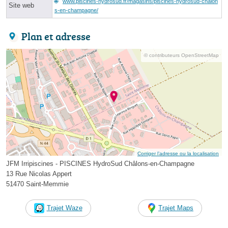
www.piscines-hydrosud.fr/magasins/piscines-hydrosud-chalon
Site web
s-en-champagne/
Plan et adresse
© contributeurs OpenStreetMap
Corriger l’adresse ou la localisation
JFM Irripiscines - PISCINES HydroSud Châlons-en-Champagne
13 Rue Nicolas Appert
51470 Saint-Memmie
Trajet Waze
Trajet Maps