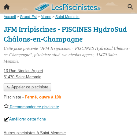
Accueil
>
Grand-Est
>
Marne
>
Saint-Memmie
JFM Irripiscines - PISCINES HydroSud
Châlons-en-Champagne
Cette fiche présente "JFM Irripiscines - PISCINES HydroSud Châlons-
en-Champagne", pisciniste situé
rue nicolas appert
, 51470 Saint-
Memmie.
13 Rue Nicolas Appert
51470 Saint-Memmie
📞 Appeler ce pisciniste
Pisciniste
-
Fermé, ouvre à 10h
Recommander ce pisciniste
Améliorer cette fiche
Autres piscinistes à Saint-Memmie