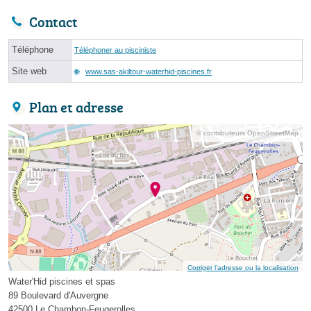
Contact
Téléphone
Téléphoner au pisciniste
Site web
www.sas-akiltour-waterhid-piscines.fr
Plan et adresse
© contributeurs OpenStreetMap
Corriger l’adresse ou la localisation
Water'Hid piscines et spas
89 Boulevard d'Auvergne
42500 Le Chambon-Feugerolles