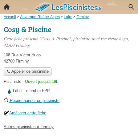
Accueil
>
Auvergne-Rhône-Alpes
>
Loire
>
Firminy
Cosy & Piscine
Cette fiche présente "Cosy & Piscine", pisciniste situé
rue victor hugo
,
42700 Firminy.
108 Rue Victor Hugo
42700 Firminy
📞 Appeler ce pisciniste
Pisciniste
-
Ouvert jusqu'à 19h
Label :
membre
FPP
Recommander ce pisciniste
Améliorer cette fiche
Autres piscinistes à Firminy