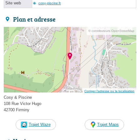
Site web
cosy-piscine.fr
Plan et adresse
© contributeurs OpenStreetMap
Corriger l’adresse ou la localisation
Cosy & Piscine
108 Rue Victor Hugo
42700 Firminy
Trajet Waze
Trajet Maps