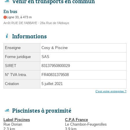
Venir en transports en commun
En bus
Ligne 33, à 473 m
Arrêt RUE DE l'ABBAYE - 28a Rue de l'Abbaye
Informations
Enseigne
Cosy & Piscine
Forme juridique
SAS
SIRET
83137950800029
N° TVA Intra.
FR40831379508
Création
5 juillet 2021
C'est votre entreprise ?
Piscinistes à proximité
Label Piscines
C.P.A France
Rue Dorian
Le Chambon-Feugerolles
2.3 km
3.9 km