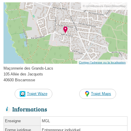
© contributeurs OpenStreetMap
Corriger l’adresse ou la localisation
Maçonnerie des Grands-Lacs
105 Allée des Jacquots
40600 Biscarrosse
Trajet Waze
Trajet Maps
Informations
Enseigne
MGL
Forme juridique
Entrepreneur individuel