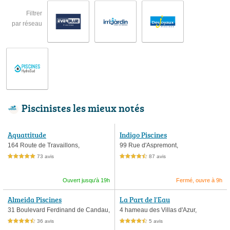
Filtrer
par réseau
Piscinistes les mieux notés
Aquattitude
Indigo Piscines
164 Route de Travaillons,
99 Rue d'Aspremont,
73 avis
87 avis
5,0 étoiles sur 5
4,5 étoiles sur 5
Ouvert jusqu'à 19h
Fermé, ouvre à 9h
Almeida Piscines
La Part de l'Eau
31 Boulevard Ferdinand de Candau,
4 hameau des Villas d'Azur,
36 avis
5 avis
4,5 étoiles sur 5
4,5 étoiles sur 5