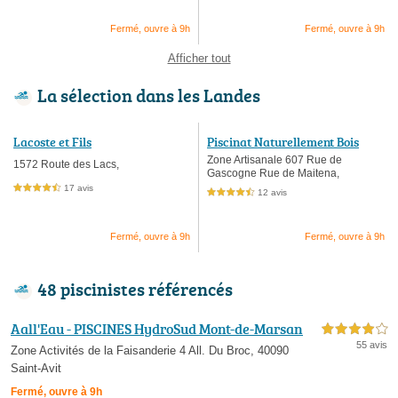
Fermé, ouvre à 9h
Fermé, ouvre à 9h
Afficher tout
La sélection dans les Landes
Lacoste et Fils
Piscinat Naturellement Bois
Zone Artisanale 607 Rue de
1572 Route des Lacs,
Gascogne Rue de Maitena,
17 avis
4,5 étoiles sur 5
12 avis
4,5 étoiles sur 5
Fermé, ouvre à 9h
Fermé, ouvre à 9h
48 piscinistes référencés
Aall'Eau - PISCINES HydroSud Mont-de-Marsan
4,0 étoiles sur 5
55 avis
Zone Activités de la Faisanderie 4 All. Du Broc, 40090
Saint-Avit
Fermé, ouvre à 9h