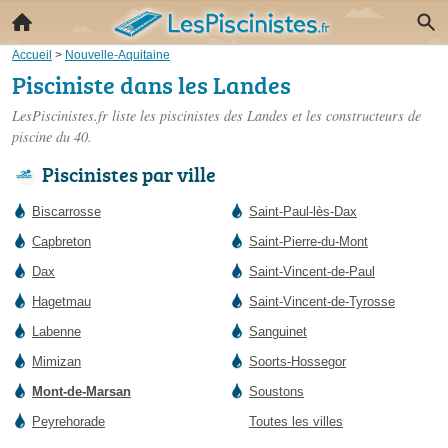
Accueil
>
Nouvelle-Aquitaine
Pisciniste dans les Landes
LesPiscinistes.fr liste les
piscinistes des Landes
et les constructeurs de
piscine du 40.
Piscinistes par ville
Biscarrosse
Saint-Paul-lès-Dax
Capbreton
Saint-Pierre-du-Mont
Dax
Saint-Vincent-de-Paul
Hagetmau
Saint-Vincent-de-Tyrosse
Labenne
Sanguinet
Mimizan
Soorts-Hossegor
Mont-de-Marsan
Soustons
Peyrehorade
Toutes les villes