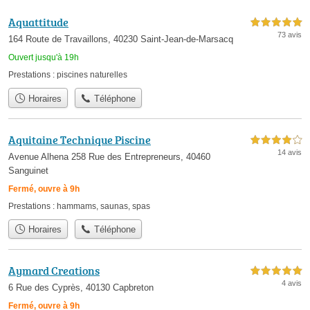
Aquattitude
5,0 étoiles sur 5
73 avis
164 Route de Travaillons, 40230 Saint-Jean-de-Marsacq
Ouvert jusqu'à 19h
Prestations :
piscines naturelles
Horaires
Téléphone
Aquitaine Technique Piscine
4,0 étoiles sur 5
14 avis
Avenue Alhena 258 Rue des Entrepreneurs, 40460
Sanguinet
Fermé, ouvre à 9h
Prestations :
hammams
,
saunas
,
spas
Horaires
Téléphone
Aymard Creations
5,0 étoiles sur 5
4 avis
6 Rue des Cyprès, 40130 Capbreton
Fermé, ouvre à 9h