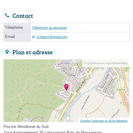
Contact
Téléphone
Téléphoner au pisciniste
Email
m.hbeichⓐgmail.com
Plan et adresse
© contributeurs OpenStreetMap
Corriger l’adresse ou la localisation
Piscine Meridional du Sud
Zone Aménagement 35 Lotissement Bois de Massargues