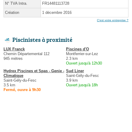
N° TVA Intra.
FR14481113728
Création
1 décembre 2016
C'est votre entreprise ?
Piscinistes à proximité
LUX Franck
Piscines d'O
Chemin Départemental 112
Montferrier-sur-Lez
945 mètres
2.3 km
Ouvert jusqu'à 12h30
Hydrex Piscines et Spas - Genie -
Sud Liner
Climatique
Saint-Gély-du-Fesc
Saint-Gély-du-Fesc
3.9 km
3.5 km
Ouvert jusqu'à 18h
Fermé, ouvre à 9h30