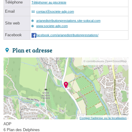
Téléphone
Téléphoner au pisciniste
Email
contactⓐsociete-adp.com
arianedistributionprestations.site-solocal.com
Site web
www.societe-adp.com
Facebook
facebook.com/arianedistributionprestations/
Plan et adresse
© contributeurs OpenStreetMap
Corriger l’adresse ou la localisation
ADP
6 Plan des Delphines