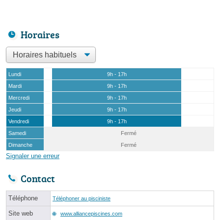
Horaires
Lundi
9h - 17h
Mardi
9h - 17h
Mercredi
9h - 17h
Jeudi
9h - 17h
Vendredi
9h - 17h
Samedi
Fermé
Dimanche
Fermé
Signaler une erreur
Contact
Téléphone
Téléphoner au pisciniste
Site web
www.alliancepiscines.com