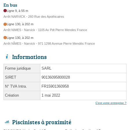
En bus
Ligne 9, à 55 m
Arrêt NARVICK - 260 Rue des Apothicaires
Ligne 130, à 202 m
Arrêt NIMES - Narvick - 1105 Av Pdt Pierre Mendes France
Ligne 130, à 202 m
Arrêt NÎMES - Narvick - 971 1298 Avenue Pierre Mendès France
Informations
Forme juridique
SARL
SIRET
90136095800028
N° TVA Intra.
FR15901360958
Création
1 mai 2022
C'est votre entreprise ?
Piscinistes à proximité