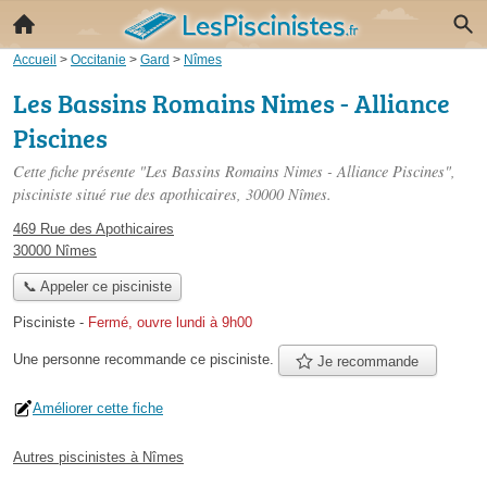
Accueil
>
Occitanie
>
Gard
>
Nîmes
Les Bassins Romains Nimes - Alliance
Piscines
Cette fiche présente "Les Bassins Romains Nimes - Alliance Piscines",
pisciniste situé
rue des apothicaires
, 30000 Nîmes.
469 Rue des Apothicaires
30000 Nîmes
📞 Appeler ce pisciniste
Pisciniste
-
Fermé, ouvre lundi à 9h00
Une personne
recommande
ce pisciniste.
Je recommande
Améliorer cette fiche
Autres piscinistes à Nîmes