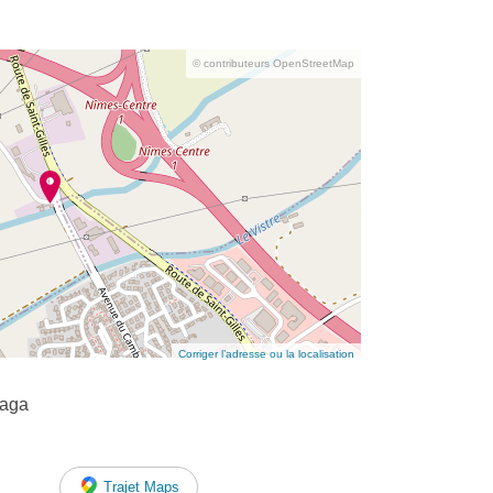
© contributeurs OpenStreetMap
Corriger l’adresse ou la localisation
zaga
Trajet Maps