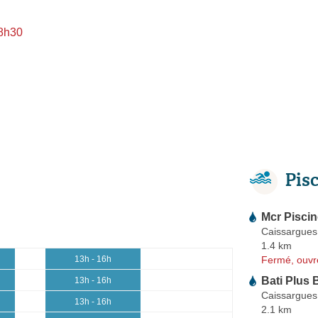
 8h30
Pis
Mcr Pisci
Caissargues
1.4 km
Fermé, ouvr
13h - 16h
Bati Plus 
13h - 16h
Caissargues
13h - 16h
2.1 km