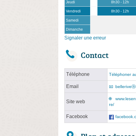
Jeudi
8h30 - 12h
Vendredi
8h30 - 12h
Samedi
Dimanche
Signaler une erreur
Contact
Téléphone
Téléphoner au
Email
belleriveⓐ
www.lesen
Site web
re/
Facebook
facebook.c