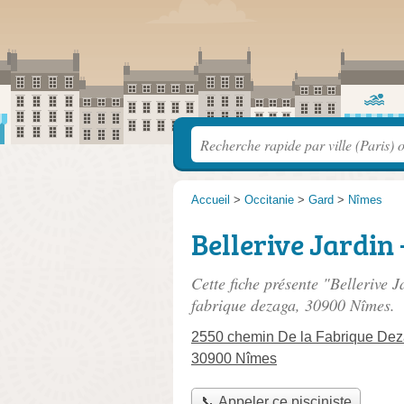
Accueil
>
Occitanie
>
Gard
>
Nîmes
Bellerive Jardin
Cette fiche présente "Bellerive J
fabrique dezaga
, 30900 Nîmes.
2550 chemin De la Fabrique De
30900 Nîmes
📞 Appeler ce pisciniste