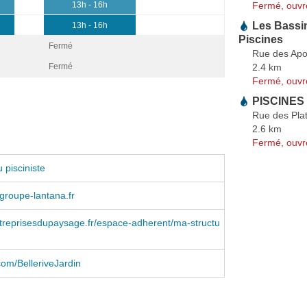
Fermé, ouvr
13h - 16h
Les Bassi
13h - 16h
Piscines
Fermé
Rue des Apo
2.4 km
Fermé
Fermé, ouvr
PISCINES
Rue des Pla
2.6 km
Fermé, ouvr
 pisciniste
groupe-lantana.fr
treprisesdupaysage.fr/espace-adherent/ma-structu
om/BelleriveJardin