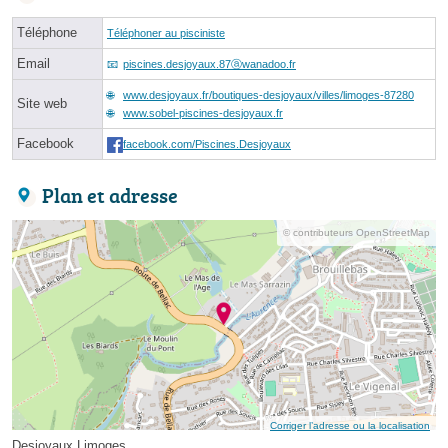
Téléphone
Téléphoner au pisciniste
Email
piscines.desjoyaux.87ⓐwanadoo.fr
www.desjoyaux.fr/boutiques-desjoyaux/villes/limoges-87280
Site web
www.sobel-piscines-desjoyaux.fr
Facebook
facebook.com/Piscines.Desjoyaux
Plan et adresse
© contributeurs OpenStreetMap
Corriger l’adresse ou la localisation
Desjoyaux Limoges