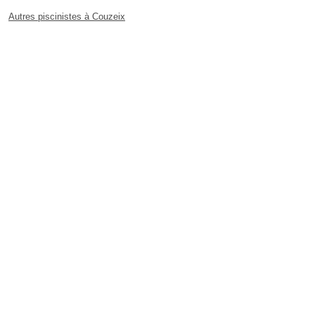
Autres piscinistes à Couzeix