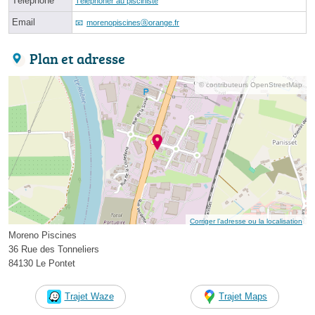
Téléphone
Téléphoner au pisciniste
Email
morenopiscinesⓐorange.fr
Plan et adresse
© contributeurs OpenStreetMap
Corriger l’adresse ou la localisation
Moreno Piscines
36 Rue des Tonneliers
84130 Le Pontet
Trajet Waze
Trajet Maps