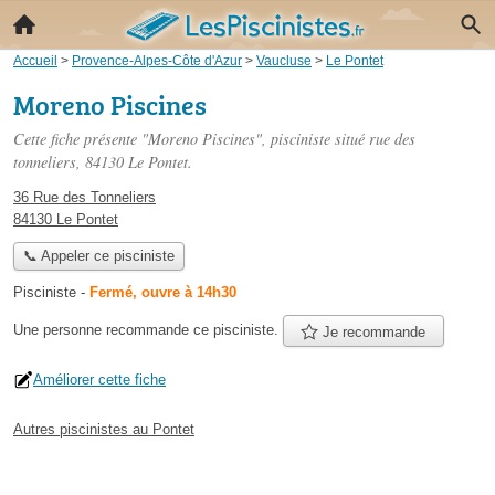
Accueil
>
Provence-Alpes-Côte d'Azur
>
Vaucluse
>
Le Pontet
Moreno Piscines
Cette fiche présente "Moreno Piscines", pisciniste situé
rue des
tonneliers
, 84130 Le Pontet.
36 Rue des Tonneliers
84130 Le Pontet
📞 Appeler ce pisciniste
Pisciniste
-
Fermé, ouvre à 14h30
Une personne
recommande
ce pisciniste.
Je recommande
Améliorer cette fiche
Autres piscinistes au Pontet