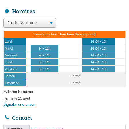
Horaires
Samedi prochain :
Jour férié (Assomption)
Lundi
14h30 - 18h
Mardi
9h - 12h
14h30 - 18h
Mercredi
9h - 12h
14h30 - 18h
Jeudi
9h - 12h
14h30 - 18h
Vendredi
9h - 12h
14h30 - 18h
Samedi
Fermé
(15 août)
Dimanche
Fermé
Fermé le 15 août
Signaler une erreur
Contact