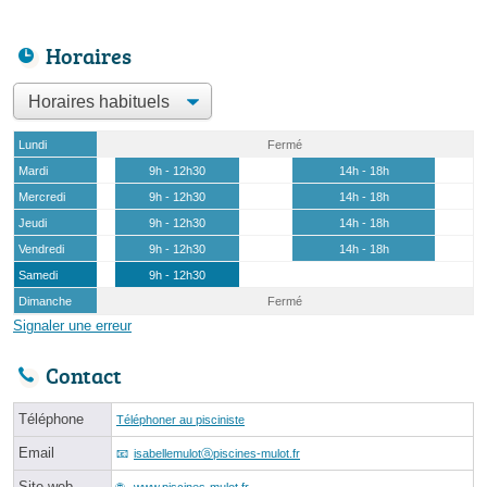
Horaires
Lundi
Fermé
Mardi
9h - 12h30
14h - 18h
Mercredi
9h - 12h30
14h - 18h
Jeudi
9h - 12h30
14h - 18h
Vendredi
9h - 12h30
14h - 18h
Samedi
9h - 12h30
Dimanche
Fermé
Signaler une erreur
Contact
Téléphone
Téléphoner au pisciniste
Email
isabellemulotⓐpiscines-mulot.fr
Site web
www.piscines-mulot.fr