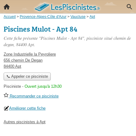
Accueil
>
Provence-Alpes-Côte d'Azur
>
Vaucluse
>
Apt
Piscines Mulot - Apt 84
Cette fiche présente "Piscines Mulot - Apt 84", pisciniste situé
chemin de
degan
, 84400 Apt.
Zone Industrielle la Peyroliere
656 chemin De Degan
84400 Apt
📞 Appeler ce pisciniste
Pisciniste
-
Ouvert jusqu'à 12h30
Recommander ce pisciniste
Améliorer cette fiche
Autres piscinistes à Apt