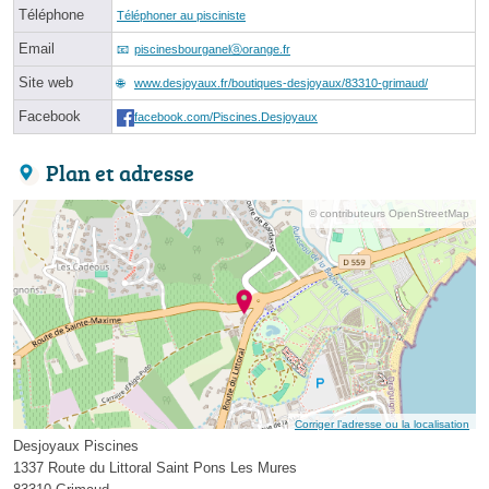
Téléphone
Téléphoner au pisciniste
Email
piscinesbourganelⓐorange.fr
Site web
www.desjoyaux.fr/boutiques-desjoyaux/83310-grimaud/
Facebook
facebook.com/Piscines.Desjoyaux
Plan et adresse
© contributeurs OpenStreetMap
Corriger l’adresse ou la localisation
Desjoyaux Piscines
1337 Route du Littoral Saint Pons Les Mures