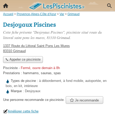
Accueil
>
Provence-Alpes-Côte d'Azur
>
Var
>
Grimaud
Desjoyaux Piscines
Cette fiche présente "Desjoyaux Piscines", pisciniste situé
route du
littoral saint pons les mures
, 83310 Grimaud.
1337 Route du Littoral Saint Pons Les Mures
83310 Grimaud
📞 Appeler ce pisciniste
Pisciniste
-
Fermé, ouvre demain à 8h
Prestations :
hammams
,
saunas
,
spas
Types de piscine :
à débordement, à fond mobile, autoportée, en
bois, en kit, intérieure
Marque :
Desjoyaux
Une personne
recommande
ce pisciniste.
Je recommande
Améliorer cette fiche