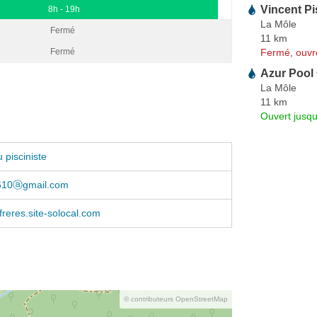
Vincent Pi
8h - 19h
La Môle
Fermé
11 km
Fermé, ouvr
Fermé
Azur Pool
La Môle
11 km
Ouvert jusqu
 pisciniste
610ⓐgmail.com
freres.site-solocal.com
© contributeurs OpenStreetMap