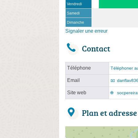
Vendredi
Samedi
Dimanche
Signaler une erreur
Contact
Téléphone
Téléphoner au
Email
danflav83
Site web
socpereira
Plan et adresse