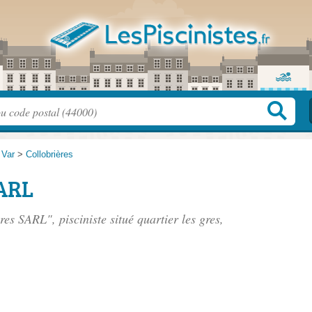
>
Var
>
Collobrières
SARL
ères SARL", pisciniste situé
quartier les gres
,