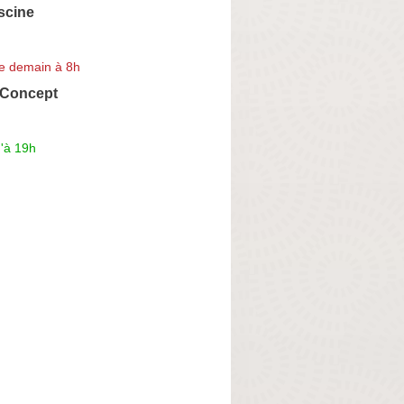
scine
e demain à 8h
 Concept
'à 19h