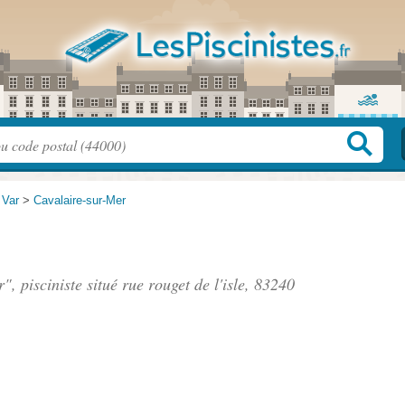
>
Var
>
Cavalaire-sur-Mer
", pisciniste situé
rue rouget de l'isle
, 83240