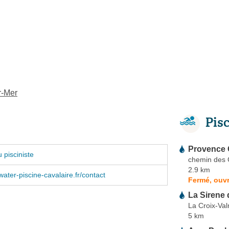
r-Mer
Pis
Provence 
 pisciniste
chemin des C
2.9 km
ter-piscine-cavalaire.fr/contact
Fermé, ouvr
La Sirene
La Croix-Va
5 km