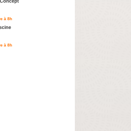
 Concept
e à 8h
scine
e à 8h