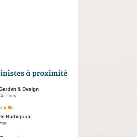
cinistes à proximité
Garden & Design
ollières
e à 8h
 de Barbigoua
lmer