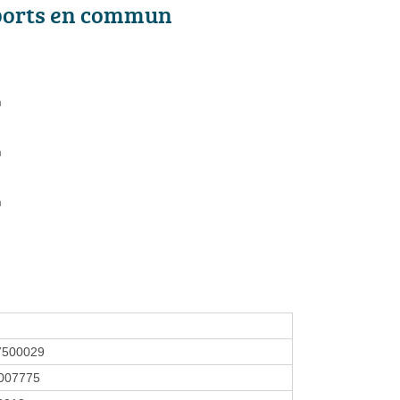
ports en commun
n
n
n
7500029
007775