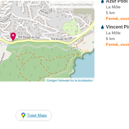
Azur Pool
© contributeurs OpenStreetMap
La Môle
5 km
Fermé, ouvr
Vincent Pi
La Môle
6 km
Fermé, ouvr
Corriger l’adresse ou la localisation
Trajet Maps