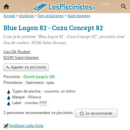
Accueil
>
Occitanie
>
Tarn-et-Garonne
>
Saint-Georges
Blue Lagon 82 - Caza Concept 82
Cette fiche présente "Blue Lagon 82 - Caza Concept 82", pisciniste situé
lieu-dit roubert
, 82240 Saint-Georges.
Lieu-Dit Roubert
82240 Saint-Georges
📞 Appeler ce pisciniste
Pisciniste
-
Ouvert jusqu'à 19h
Prestations :
hammams
,
spas
Types de piscine :
couverte, en béton
Marque :
Alliance
Label :
membre
FPP
2 personnes
recommandent
ce pisciniste.
Je recommande
Améliorer cette fiche