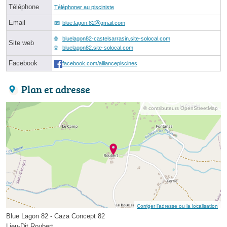
Téléphone
Téléphoner au pisciniste
Email
blue.lagon.82ⓐgmail.com
bluelagon82-castelsarrasin.site-solocal.com
Site web
bluelagon82.site-solocal.com
Facebook
facebook.com/alliancepiscines
Plan et adresse
© contributeurs OpenStreetMap
Corriger l’adresse ou la localisation
Blue Lagon 82 - Caza Concept 82
Lieu-Dit Roubert