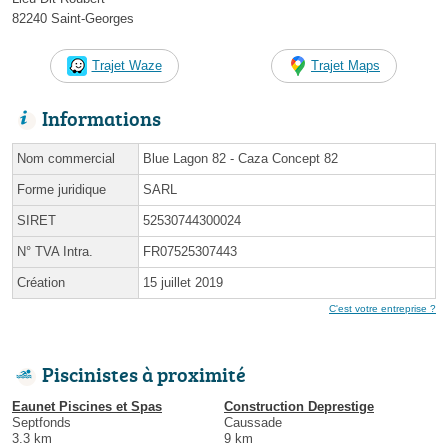
82240 Saint-Georges
Trajet Waze
Trajet Maps
Informations
Nom commercial
Blue Lagon 82 - Caza Concept 82
Forme juridique
SARL
SIRET
52530744300024
N° TVA Intra.
FR07525307443
Création
15 juillet 2019
C'est votre entreprise ?
Piscinistes à proximité
Eaunet Piscines et Spas
Construction Deprestige
Septfonds
Caussade
3.3 km
9 km