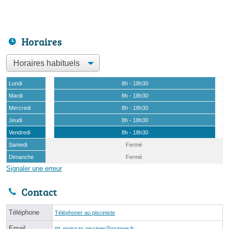
Horaires
Lundi
8h - 18h30
Mardi
8h - 18h30
Mercredi
8h - 18h30
Jeudi
8h - 18h30
Vendredi
8h - 18h30
Samedi
Fermé
Dimanche
Fermé
Signaler une erreur
Contact
Téléphone
Téléphoner au pisciniste
Email
moissac.piscinesⓐorange.fr