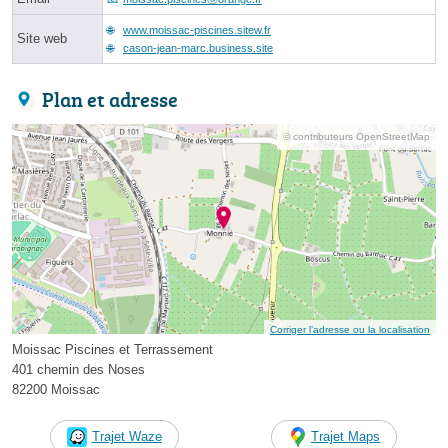
www.moissac-piscines.sitew.fr
Site web
cason-jean-marc.business.site
Plan et adresse
© contributeurs OpenStreetMap
Corriger l’adresse ou la localisation
Moissac Piscines et Terrassement
401 chemin des Noses
82200 Moissac
Trajet Waze
Trajet Maps