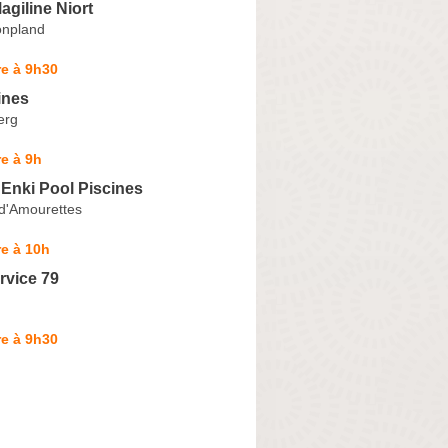
agiline Niort
onpland
e à 9h30
ines
erg
e à 9h
 Enki Pool Piscines
 d'Amourettes
e à 10h
rvice 79
e à 9h30