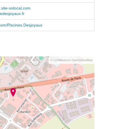
l.site-solocal.com
nedesjoyaux.fr
com/Piscines.Desjoyaux
© contributeurs OpenStreetMap