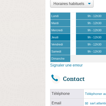
Lundi
9h - 12h30
Mardi
9h - 12h30
Mercredi
9h - 12h30
Jeudi
9h - 12h30
Vendredi
9h - 12h30
Samedi
9h - 12h30
Dimanche
Signaler une erreur
Contact
Téléphone
Téléphoner au
Email
sarl.atlan