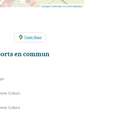
Corriger l’adresse ou la localisation
Trajet Maps
ports en commun
got
iste Colbert
iste Colbert