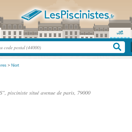
vres
>
Niort
S", pisciniste situé
avenue de paris
, 79000