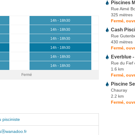
Piscines M
Rue Aimé B
325 mètres
Fermé, ouvr
14h - 18h30
Cash Pisc
14h - 18h30
Rue Gutenb
14h - 18h30
430 mètres
Fermé, ouvr
14h - 18h30
Everblue -
14h - 18h30
Rue du Fief
14h - 18h30
1.6 km
Fermé, ouvr
Fermé
Piscine Se
Chauray
2.2 km
Fermé, ouvr
 pisciniste
tisⓐwanadoo.fr