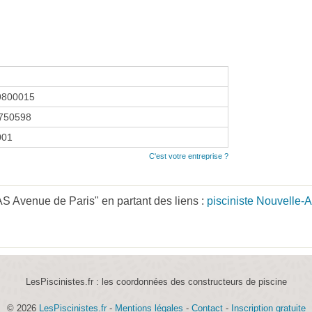
9800015
750598
2001
C'est votre entreprise ?
AS Avenue de Paris" en partant des liens :
pisciniste Nouvelle-A
LesPiscinistes.fr : les coordonnées des constructeurs de piscine
© 2026
LesPiscinistes.fr
-
Mentions légales
-
Contact
-
Inscription gratuite