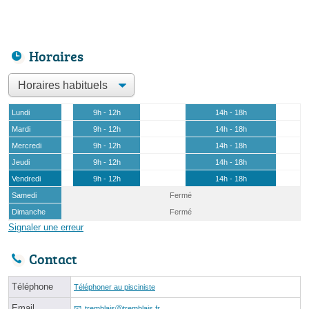
Horaires
Lundi
9h - 12h
14h - 18h
Mardi
9h - 12h
14h - 18h
Mercredi
9h - 12h
14h - 18h
Jeudi
9h - 12h
14h - 18h
Vendredi
9h - 12h
14h - 18h
Samedi
Fermé
Dimanche
Fermé
Signaler une erreur
Contact
Téléphone
Téléphoner au pisciniste
Email
tremblaisⓐtremblais.fr