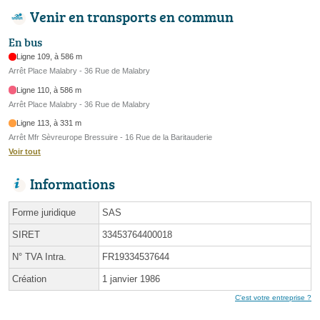
Venir en transports en commun
En bus
Ligne 109, à 586 m
Arrêt Place Malabry - 36 Rue de Malabry
Ligne 110, à 586 m
Arrêt Place Malabry - 36 Rue de Malabry
Ligne 113, à 331 m
Arrêt Mfr Sèvreurope Bressuire - 16 Rue de la Baritauderie
Voir tout
Informations
Forme juridique
SAS
SIRET
33453764400018
N° TVA Intra.
FR19334537644
Création
1 janvier 1986
C'est votre entreprise ?