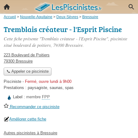
Accueil
>
Nouvelle-Aquitaine
>
Deux-Sèvres
>
Bressuire
Tremblais créateur - l'Esprit Piscine
Cette fiche présente "Tremblais créateur - l'Esprit Piscine", pisciniste
situé
boulevard de poitiers
, 79300 Bressuire.
223 Boulevard de Poitiers
79300 Bressuire
📞 Appeler ce pisciniste
Pisciniste
-
Fermé, ouvre lundi à 9h00
Prestations :
paysagiste
,
saunas
,
spas
Label :
membre
FPP
Recommander ce pisciniste
Améliorer cette fiche
Autres piscinistes à Bressuire