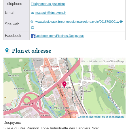
Téléphone
Téléphoner au pisciniste
Email
magasinⓐdpsavoie.fr
www.desjoyaux.fr/concessionnaire/dp-savoie/0015700001w4H
Site web
Vt
Facebook
facebook.com/Piscines.Desjoyaux
Plan et adresse
© contributeurs OpenStreetMap
Corriger l’adresse ou la localisation
Desjoyaux
5 Rue du Pré Pagnon Zone Industrielle des Landiers Nord