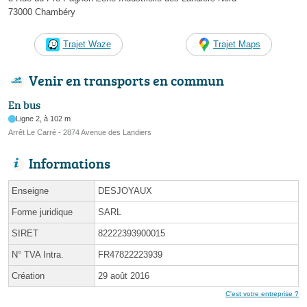
73000 Chambéry
Trajet Waze
Trajet Maps
Venir en transports en commun
En bus
Ligne 2, à 102 m
Arrêt Le Carré - 2874 Avenue des Landiers
Informations
Enseigne
DESJOYAUX
Forme juridique
SARL
SIRET
82222393900015
N° TVA Intra.
FR47822223939
Création
29 août 2016
C'est votre entreprise ?