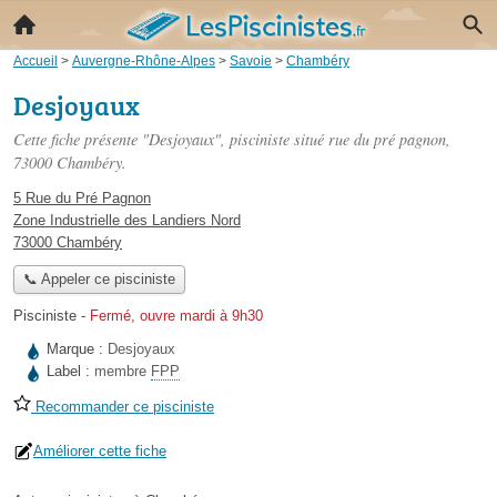
Accueil
>
Auvergne-Rhône-Alpes
>
Savoie
>
Chambéry
Desjoyaux
Cette fiche présente "Desjoyaux", pisciniste situé
rue du pré pagnon
,
73000 Chambéry.
5 Rue du Pré Pagnon
Zone Industrielle des Landiers Nord
73000 Chambéry
📞 Appeler ce pisciniste
Pisciniste
-
Fermé, ouvre mardi à 9h30
Marque :
Desjoyaux
Label :
membre
FPP
Recommander ce pisciniste
Améliorer cette fiche