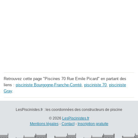
Retrouvez cette page "Piscines 70 Rue Emile Picard" en partant des
liens :
pisciniste Bourgogne-Franche-Comté
,
pisciniste 70
,
pisciniste
Gray
.
LesPiscinistes.fr : les coordonnées des constructeurs de piscine
© 2026
LesPiscinistes.fr
Mentions légales
-
Contact
-
Inscription gratuite