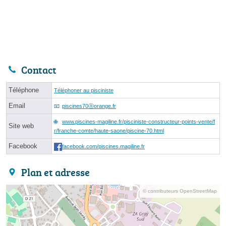
Contact
Téléphone
Téléphoner au pisciniste
Email
piscines70ⓐorange.fr
www.piscines-magiline.fr/pisciniste-constructeur-points-vente/f
Site web
r/franche-comte/haute-saone/piscine-70.html
Facebook
facebook.com/piscines.magiline.fr
Plan et adresse
© contributeurs OpenStreetMap