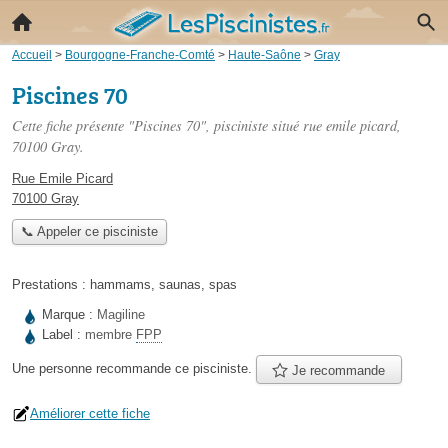
Accueil
>
Bourgogne-Franche-Comté
>
Haute-Saône
>
Gray
Piscines 70
Cette fiche présente "Piscines 70", pisciniste situé
rue emile picard
,
70100 Gray.
Rue Emile Picard
70100 Gray
📞 Appeler ce pisciniste
Prestations :
hammams
,
saunas
,
spas
Marque :
Magiline
Label :
membre
FPP
Une personne
recommande
ce pisciniste.
Je recommande
Améliorer cette fiche