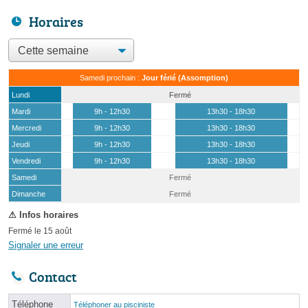
Horaires
Samedi prochain :
Jour férié (Assomption)
Lundi
Fermé
Mardi
9h - 12h30
13h30 - 18h30
Mercredi
9h - 12h30
13h30 - 18h30
Jeudi
9h - 12h30
13h30 - 18h30
Vendredi
9h - 12h30
13h30 - 18h30
Samedi
Fermé
(15 août)
Dimanche
Fermé
Fermé le 15 août
Signaler une erreur
Contact
Téléphone
Téléphoner au pisciniste