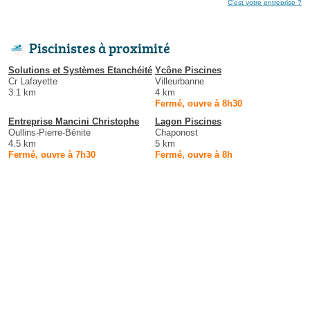
C'est votre entreprise ?
Piscinistes à proximité
Solutions et Systèmes Etanchéité
Ycône Piscines
Cr Lafayette
Villeurbanne
3.1 km
4 km
Fermé, ouvre à 8h30
Entreprise Mancini Christophe
Lagon Piscines
Oullins-Pierre-Bénite
Chaponost
4.5 km
5 km
Fermé, ouvre à 7h30
Fermé, ouvre à 8h