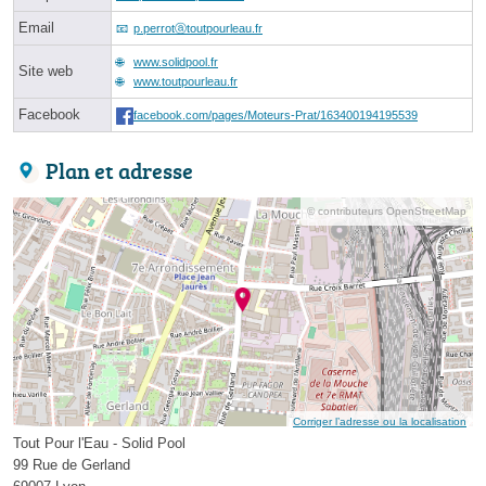
Email
p.perrotⓐtoutpourleau.fr
www.solidpool.fr
Site web
www.toutpourleau.fr
Facebook
facebook.com/pages/Moteurs-Prat/163400194195539
Plan et adresse
© contributeurs OpenStreetMap
Corriger l’adresse ou la localisation
Tout Pour l'Eau - Solid Pool
99 Rue de Gerland