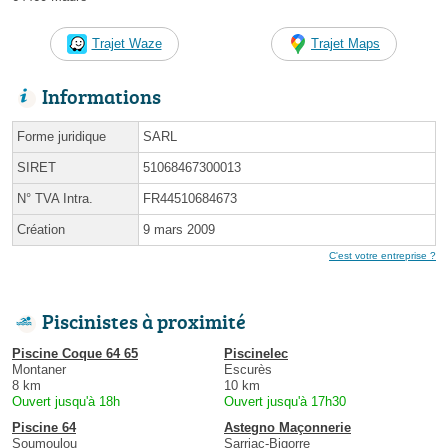
Trajet Waze
Trajet Maps
Informations
Forme juridique
SARL
SIRET
51068467300013
N° TVA Intra.
FR44510684673
Création
9 mars 2009
C'est votre entreprise ?
Piscinistes à proximité
Piscine Coque 64 65
Piscinelec
Montaner
Escurès
8 km
10 km
Ouvert jusqu'à 18h
Ouvert jusqu'à 17h30
Piscine 64
Astegno Maçonnerie
Soumoulou
Sarriac-Bigorre