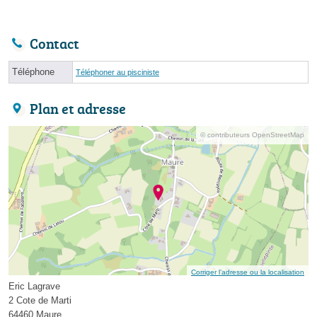
Contact
Téléphone
Téléphoner au pisciniste
Plan et adresse
© contributeurs OpenStreetMap
Corriger l’adresse ou la localisation
Eric Lagrave
2 Cote de Marti
64460 Maure