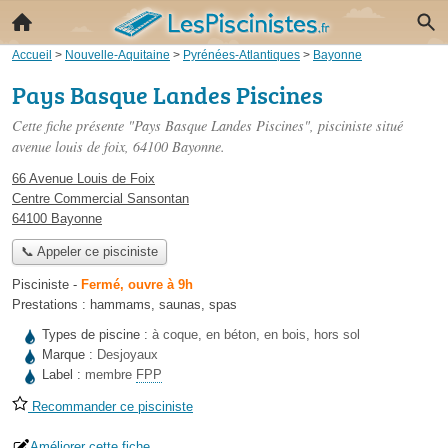
Accueil
>
Nouvelle-Aquitaine
>
Pyrénées-Atlantiques
>
Bayonne
Pays Basque Landes Piscines
Cette fiche présente "Pays Basque Landes Piscines", pisciniste situé
avenue louis de foix
, 64100 Bayonne.
66 Avenue Louis de Foix
Centre Commercial Sansontan
64100 Bayonne
📞 Appeler ce pisciniste
Pisciniste
-
Fermé, ouvre à 9h
Prestations :
hammams
,
saunas
,
spas
Types de piscine :
à coque, en béton, en bois, hors sol
Marque :
Desjoyaux
Label :
membre
FPP
Recommander ce pisciniste
Améliorer cette fiche