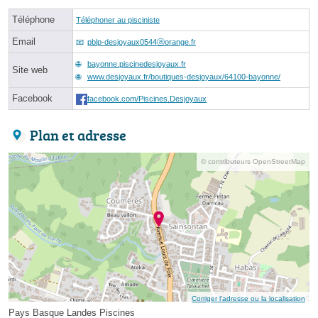
Téléphone
Téléphoner au pisciniste
Email
pblp-desjoyaux0544ⓐorange.fr
bayonne.piscinedesjoyaux.fr
Site web
www.desjoyaux.fr/boutiques-desjoyaux/64100-bayonne/
Facebook
facebook.com/Piscines.Desjoyaux
Plan et adresse
© contributeurs OpenStreetMap
Corriger l’adresse ou la localisation
Pays Basque Landes Piscines