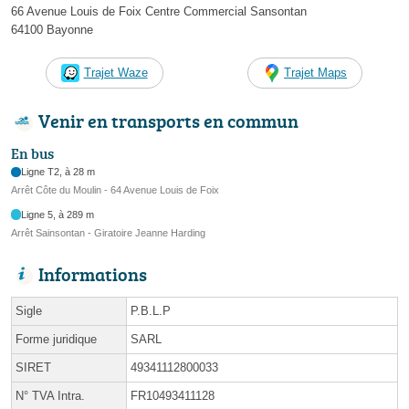
66 Avenue Louis de Foix Centre Commercial Sansontan
64100 Bayonne
Trajet Waze
Trajet Maps
Venir en transports en commun
En bus
Ligne T2, à 28 m
Arrêt Côte du Moulin - 64 Avenue Louis de Foix
Ligne 5, à 289 m
Arrêt Sainsontan - Giratoire Jeanne Harding
Informations
Sigle
P.B.L.P
Forme juridique
SARL
SIRET
49341112800033
N° TVA Intra.
FR10493411128