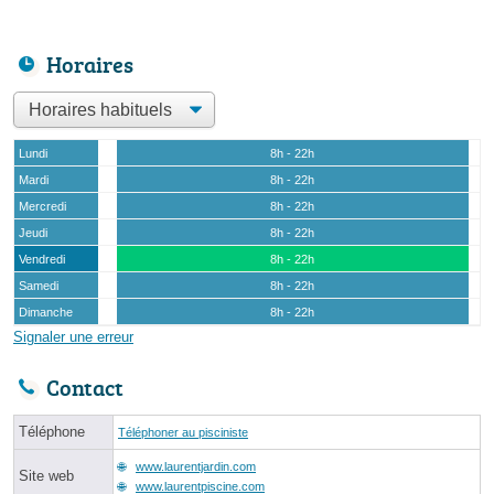
Horaires
Lundi
8h - 22h
Mardi
8h - 22h
Mercredi
8h - 22h
Jeudi
8h - 22h
Vendredi
8h - 22h
Samedi
8h - 22h
Dimanche
8h - 22h
Signaler une erreur
Contact
Téléphone
Téléphoner au pisciniste
www.laurentjardin.com
Site web
www.laurentpiscine.com