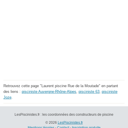
Retrouvez cette page "Laurent piscine Rue de la Moutade" en partant
des liens :
pisciniste Auvergne-Rhône-Alpes
,
pisciniste 63
,
pisciniste
Joze
.
LesPiscinistes.fr : les coordonnées des constructeurs de piscine
© 2026
LesPiscinistes.fr
Mentions légales
-
Contact
-
Inscription gratuite