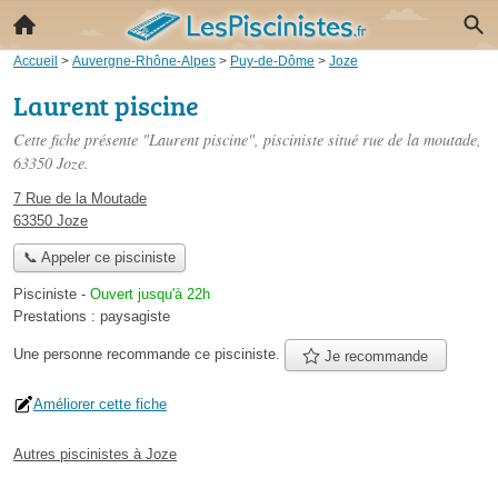
Accueil
>
Auvergne-Rhône-Alpes
>
Puy-de-Dôme
>
Joze
Laurent piscine
Cette fiche présente "Laurent piscine", pisciniste situé
rue de la moutade
,
63350 Joze.
7 Rue de la Moutade
63350 Joze
📞 Appeler ce pisciniste
Pisciniste
-
Ouvert jusqu'à 22h
Prestations :
paysagiste
Une personne
recommande
ce pisciniste.
Je recommande
Améliorer cette fiche
Autres piscinistes à Joze