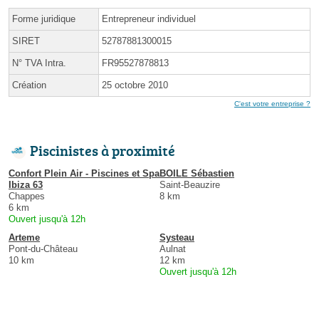
Forme juridique
Entrepreneur individuel
SIRET
52787881300015
N° TVA Intra.
FR95527878813
Création
25 octobre 2010
C'est votre entreprise ?
Piscinistes à proximité
Confort Plein Air - Piscines et Spa
BOILE Sébastien
Ibiza 63
Saint-Beauzire
Chappes
8 km
6 km
Ouvert jusqu'à 12h
Arteme
Systeau
Pont-du-Château
Aulnat
10 km
12 km
Ouvert jusqu'à 12h