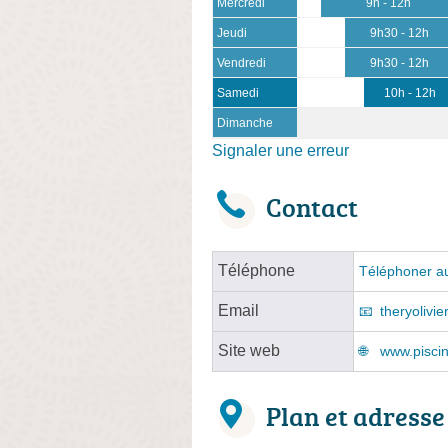
Mercredi
9h - 12h
Jeudi
9h30 - 12h
Vendredi
9h30 - 12h
Samedi
10h - 12h
Dimanche
Signaler une erreur
Contact
Téléphone
Téléphoner au
Email
theryolivi
Site web
www.piscin
Plan et adresse