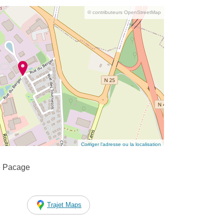
© contributeurs OpenStreetMap
Corriger l’adresse ou la localisation
e Pacage
Trajet Maps