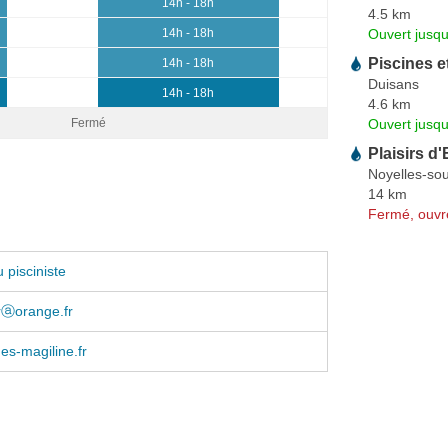
14h - 18h
4.5 km
Ouvert jusqu
14h - 18h
Piscines e
14h - 18h
Duisans
14h - 18h
4.6 km
Ouvert jusqu
Fermé
Plaisirs d
Noyelles-so
14 km
Fermé, ouvr
 pisciniste
erⓐorange.fr
es-magiline.fr