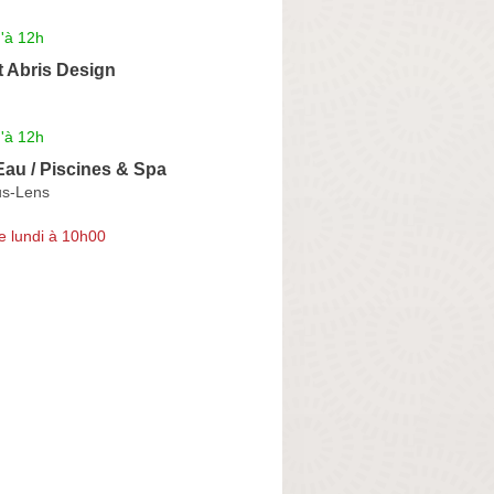
'à 12h
t Abris Design
'à 12h
'Eau / Piscines & Spa
us-Lens
e lundi à 10h00