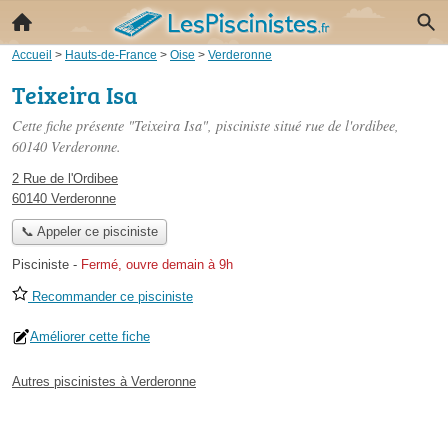
Accueil
>
Hauts-de-France
>
Oise
>
Verderonne
Teixeira Isa
Cette fiche présente "Teixeira Isa", pisciniste situé
rue de l'ordibee
,
60140 Verderonne.
2 Rue de l'Ordibee
60140 Verderonne
📞 Appeler ce pisciniste
Pisciniste
-
Fermé, ouvre demain à 9h
Recommander ce pisciniste
Améliorer cette fiche
Autres piscinistes à Verderonne