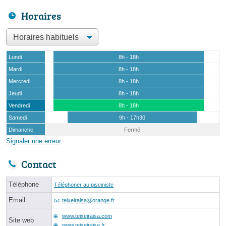
Horaires
Lundi
8h - 18h
Mardi
8h - 18h
Mercredi
8h - 18h
Jeudi
8h - 18h
Vendredi
8h - 18h
Samedi
9h - 17h30
Dimanche
Fermé
Signaler une erreur
Contact
Téléphone
Téléphoner au pisciniste
Email
teixeiraisaⓐorange.fr
www.teixeiraisa.com
Site web
www.teixeiraisa.fr