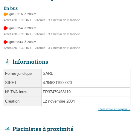
En bus
Ligne 6316, à 208 m
Arrêt ANGICOURT - Villemin - 3 Chemin de l’Ordibee
Ligne 6354, à 208 m
Arrêt ANGICOURT - Villemin - 3 Chemin de l’Ordibee
Ligne 6843, à 208 m
Arrêt ANGICOURT - Villemin - 3 Chemin de l’Ordibee
Informations
Forme juridique
SARL
SIRET
47946311900020
N° TVA Intra.
FR37479463119
Création
12 novembre 2004
C'est votre entreprise ?
Piscinistes à proximité