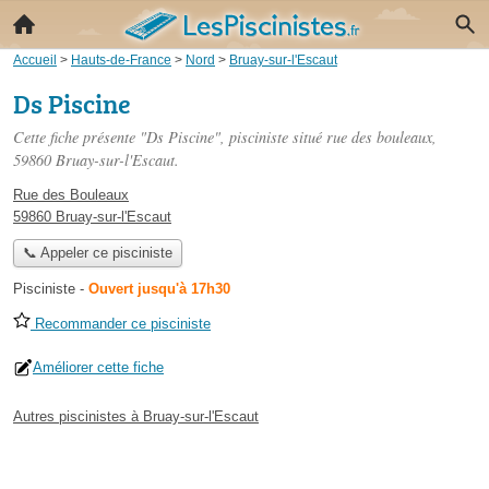
Accueil
>
Hauts-de-France
>
Nord
>
Bruay-sur-l'Escaut
Ds Piscine
Cette fiche présente "Ds Piscine", pisciniste situé
rue des bouleaux
,
59860 Bruay-sur-l'Escaut.
Rue des Bouleaux
59860 Bruay-sur-l'Escaut
📞 Appeler ce pisciniste
Pisciniste
-
Ouvert jusqu'à 17h30
Recommander ce pisciniste
Améliorer cette fiche
Autres piscinistes à Bruay-sur-l'Escaut