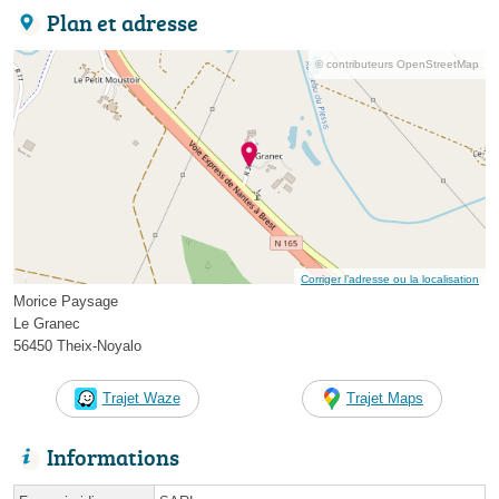
Plan et adresse
© contributeurs OpenStreetMap
Corriger l’adresse ou la localisation
Morice Paysage
Le Granec
56450 Theix-Noyalo
Trajet Waze
Trajet Maps
Informations