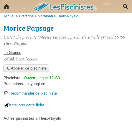
Accueil
>
Bretagne
>
Morbihan
>
Theix-Noyalo
Morice Paysage
Cette fiche présente "Morice Paysage", pisciniste situé
le granec
, 56450
Theix-Noyalo.
Le Granec
56450 Theix-Noyalo
📞 Appeler ce pisciniste
Pisciniste
-
Ouvert jusqu'à 12h30
Prestations :
paysagiste
Recommander ce pisciniste
Améliorer cette fiche
Autres piscinistes à Theix-Noyalo