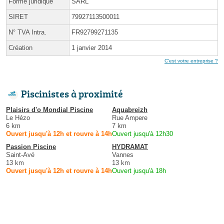
Forme juridique
SARL
SIRET
79927113500011
N° TVA Intra.
FR92799271135
Création
1 janvier 2014
C'est votre entreprise ?
Piscinistes à proximité
Plaisirs d'o Mondial Piscine
Aquabreizh
Le Hézo
Rue Ampere
6 km
7 km
Ouvert jusqu'à 12h et rouvre à 14h
Ouvert jusqu'à 12h30
Passion Piscine
HYDRAMAT
Saint-Avé
Vannes
13 km
13 km
Ouvert jusqu'à 12h et rouvre à 14h
Ouvert jusqu'à 18h