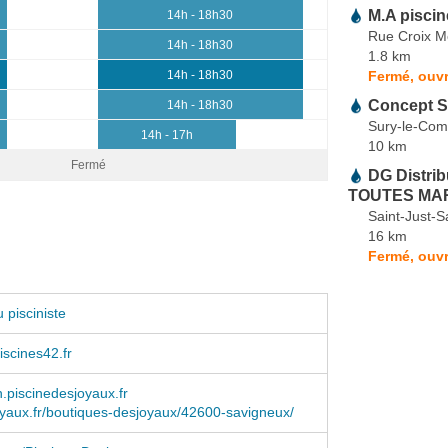
M.A piscin
14h - 18h30
Rue Croix M
14h - 18h30
1.8 km
Fermé, ouvr
14h - 18h30
Concept S
14h - 18h30
Sury-le-Com
14h - 17h
10 km
Fermé
DG Distri
TOUTES MA
Saint-Just-S
16 km
Fermé, ouvr
 pisciniste
scines42.fr
.piscinedesjoyaux.fr
yaux.fr/boutiques-desjoyaux/42600-savigneux/