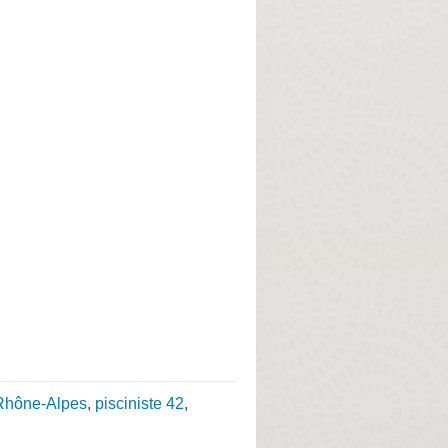
-Rhône-Alpes
,
pisciniste 42
,