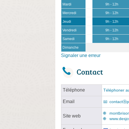
Mardi
9h - 12h
Mercredi
9h - 12h
Jeudi
9h - 12h
Vendredi
9h - 12h
Samedi
9h - 12h
Dimanche
Signaler une erreur
Contact
Téléphone
Téléphoner au
Email
contactⓐpi
montbrison
Site web
www.desjo