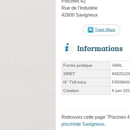
Piscines 42
Rue de l'Industrie
42600 Savigneux
Trajet Waze
Informations
Forme juridique
SARL
SIRET
8402522
N° TVA Intra.
FR59840
Création
6 juin 20
Retrouvez cette page "Piscines 42
pisciniste Savigneux
.