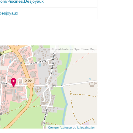
com/Piscines.Desjoyaux
desjoyaux
© contributeurs OpenStreetMap
Corriger l’adresse ou la localisation