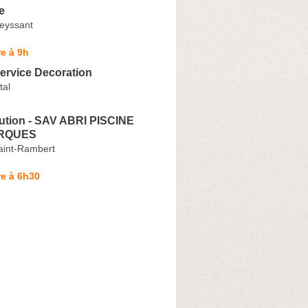
e
eyssant
e à 9h
ervice Decoration
tal
bution - SAV ABRI PISCINE
RQUES
aint-Rambert
e à 6h30