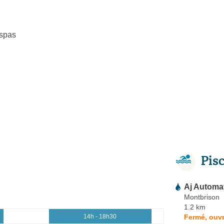
spas
Pis
Aj Automa
Montbrison
1.2 km
Fermé, ouvr
14h - 18h30