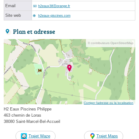
Email
h2eaux38ⓐorange.fr
Site web
h2eaux-piscines.com
Plan et adresse
© contributeurs OpenStreetMap
Corriger l’adresse ou la localisation
H2 Eaux Piscines Philippe
463 chemin de Loras
38080 Saint-Marcel-Bel-Accueil
Trajet Waze
Trajet Maps