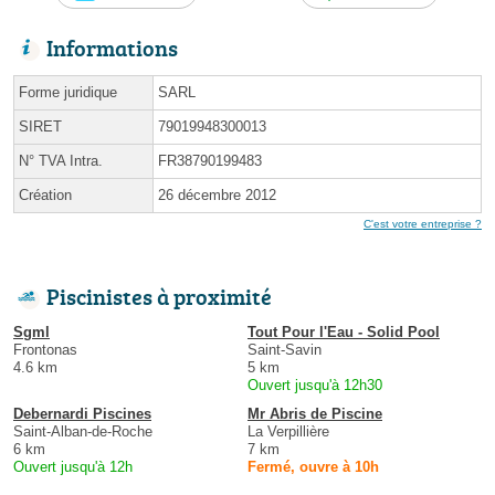
Informations
Forme juridique
SARL
SIRET
79019948300013
N° TVA Intra.
FR38790199483
Création
26 décembre 2012
C'est votre entreprise ?
Piscinistes à proximité
Sgml
Tout Pour l'Eau - Solid Pool
Frontonas
Saint-Savin
4.6 km
5 km
Ouvert jusqu'à 12h30
Debernardi Piscines
Mr Abris de Piscine
Saint-Alban-de-Roche
La Verpillière
6 km
7 km
Ouvert jusqu'à 12h
Fermé, ouvre à 10h