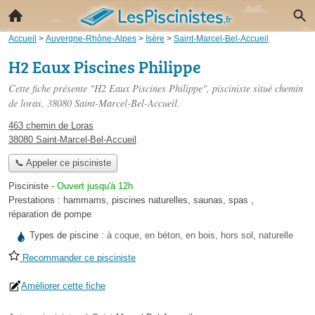
Accueil
>
Auvergne-Rhône-Alpes
>
Isère
>
Saint-Marcel-Bel-Accueil
H2 Eaux Piscines Philippe
Cette fiche présente "H2 Eaux Piscines Philippe", pisciniste situé
chemin
de loras
, 38080 Saint-Marcel-Bel-Accueil.
463 chemin de Loras
38080 Saint-Marcel-Bel-Accueil
📞 Appeler ce pisciniste
Pisciniste
-
Ouvert jusqu'à 12h
Prestations :
hammams
,
piscines naturelles
,
saunas
,
spas
,
réparation de pompe
Types de piscine :
à coque, en béton, en bois, hors sol, naturelle
Recommander ce pisciniste
Améliorer cette fiche