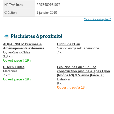
N° TVA Intra.
FR75489761072
Création
1 janvier 2010
C'est votre entreprise ?
Piscinistes à proximité
AQUA INNOV Piscines &
O'phil de l'Eau
Aménagements extérieurs
Saint-Georges-d'Espéranche
Oytier-Saint-Oblas
7 km
3.8 km
Ouvert jusqu'à 19h
D Tech Fuites
Les Piscines du Sud Est,
Marennes
construction piscine & spas Lyon
7 km
(Rhône 69) & Vienne (Isère 38)
Ouvert jusqu'à 19h
Estrablin
9 km
Ouvert jusqu'à 18h