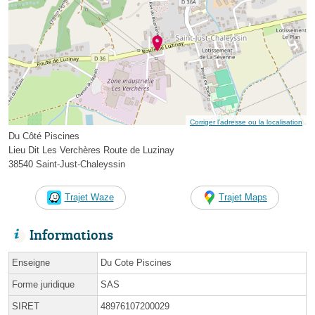
Corriger l’adresse ou la localisation
Du Côté Piscines
Lieu Dit Les Verchères Route de Luzinay
38540 Saint-Just-Chaleyssin
Trajet Waze
Trajet Maps
Informations
Enseigne
Du Cote Piscines
Forme juridique
SAS
SIRET
48976107200029