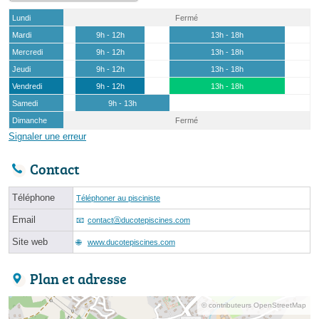
Lundi
Fermé
Mardi
9h - 12h
13h - 18h
Mercredi
9h - 12h
13h - 18h
Jeudi
9h - 12h
13h - 18h
Vendredi
9h - 12h
13h - 18h
Samedi
9h - 13h
Dimanche
Fermé
Signaler une erreur
Contact
Téléphone
Téléphoner au pisciniste
Email
contactⓐducotepiscines.com
Site web
www.ducotepiscines.com
Plan et adresse
© contributeurs OpenStreetMap