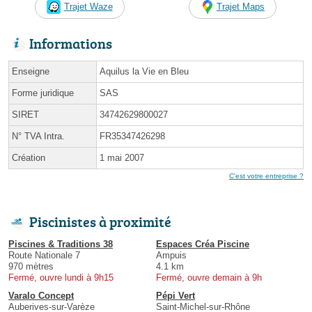
Trajet Waze
Trajet Maps
Informations
Enseigne
Aquilus la Vie en Bleu
Forme juridique
SAS
SIRET
34742629800027
N° TVA Intra.
FR35347426298
Création
1 mai 2007
C'est votre entreprise ?
Piscinistes à proximité
Piscines & Traditions 38
Espaces Créa Piscine
Route Nationale 7
Ampuis
970 mètres
4.1 km
Fermé, ouvre lundi à 9h15
Fermé, ouvre demain à 9h
Varalo Concept
Pépi Vert
Auberives-sur-Varèze
Saint-Michel-sur-Rhône