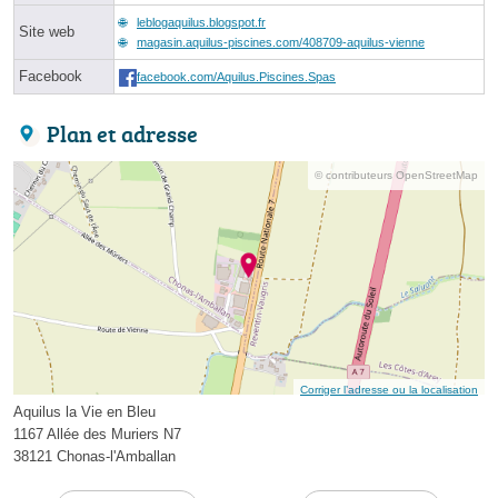
leblogaquilus.blogspot.fr
Site web
magasin.aquilus-piscines.com/408709-aquilus-vienne
Facebook
facebook.com/Aquilus.Piscines.Spas
Plan et adresse
© contributeurs OpenStreetMap
Corriger l’adresse ou la localisation
Aquilus la Vie en Bleu
1167 Allée des Muriers N7
38121 Chonas-l'Amballan