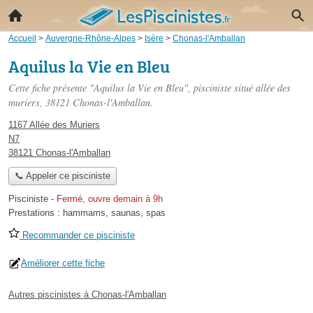
Accueil
>
Auvergne-Rhône-Alpes
>
Isère
>
Chonas-l'Amballan
Aquilus la Vie en Bleu
Cette fiche présente "Aquilus la Vie en Bleu", pisciniste situé
allée des
muriers
, 38121 Chonas-l'Amballan.
1167 Allée des Muriers
N7
38121 Chonas-l'Amballan
📞 Appeler ce pisciniste
Pisciniste
-
Fermé, ouvre demain à 9h
Prestations :
hammams
,
saunas
,
spas
Recommander ce pisciniste
Améliorer cette fiche
Autres piscinistes à Chonas-l'Amballan